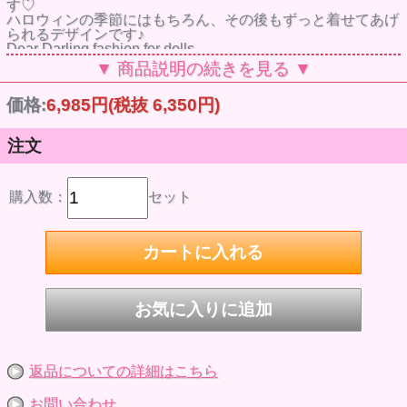
す♡
ハロウィンの季節にはもちろん、その後もずっと着せてあげ
られるデザインです♪
Dear Darling fashion for dolls
【ビッグカラーシャツワンピースセット】
▼ 商品説明の続きを見る ▼
サンドグレイ
22cmドールサイズ
価格:
6,985円
(税抜 6,350円)
セット内容：ワンピース、リボン
価格：6,985円 (税抜価格:6,350円）
【お取扱いの注意事項】
注文
●デザイン性を重視して作られており、ドール本体に色移行
する恐れがあります。
遊んだあとは必ず脱がせて保管するなど、長時間ドールに着
せたままにするのはお避けください。
購入数：
セット
ドールに色移行した際の責任は負いかねます。なお、右記の
理由による返品・交換はできませんのでご了承ください。
●洗濯はできません。
セット内容以外のドール、小物は付属しません。ご注意くだ
さい。
返品についての詳細はこちら
お問い合わせ