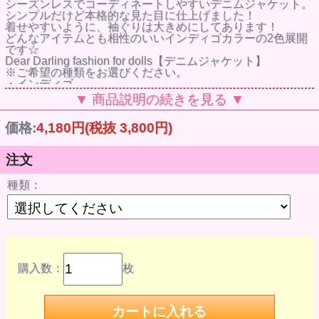
シーズンレスでコーディネートしやすいデニムジャケット。
シンプルだけど本格的な見た目に仕上げました！
着せやすいように、袖ぐりは大きめにしてあります！
どんなアイテムとも相性のいいインディゴカラーの2色展開
です☆
Dear Darling fashion for dolls【デニムジャケット】
※ご希望の種類をお選びください。
・インディゴ
・ライトインディゴ
▼ 商品説明の続きを見る ▼
22cmドールサイズ
価格：4,180円 (税抜価格3,800円)
価格:
4,180円
(税抜 3,800円)
※ドール本体、上記商品以外の小物は付属しません。
【お取扱いの注意事項】
●デザイン性を重視して作られており、ドール本体に色移行
注文
する恐れがあります。
遊んだあとは必ず脱がせて保管するなど、長時間ドールに着
種類：
せたままにするのはお避けください。
ドールに色移行した際の責任は負いかねます。なお、右記の
理由による返品・交換はできませんのでご了承ください。
●洗濯はできません。
単品の販売です。セット内容以外のドール、小物は付属しま
せん。ご注意ください。
購入数：
枚