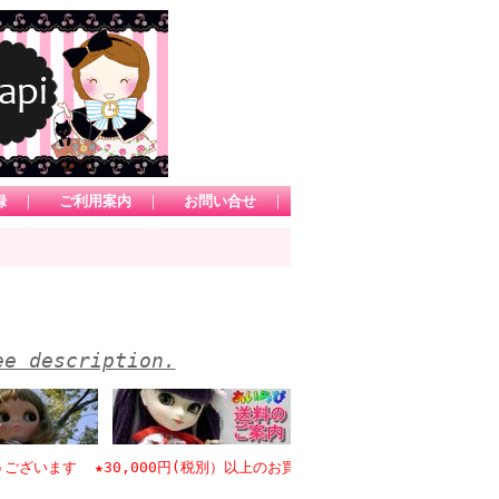
録
｜
ご利用案内
｜
お問い合せ
｜
ee description.
ます ★30,000円(税別）以上のお買い物で日本国内送料無料 *1カー