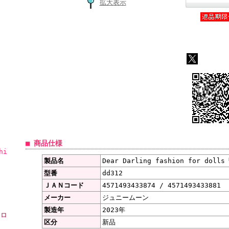
拡大表示
■ 商品仕様
hi
製品名
Dear Darling fashion for d
型番
dd312
ＪＡＮコード
4571493433874 / 4571493433881
メーカー
ジュニームーン
製造年
2023年
ーロ
区分
新品