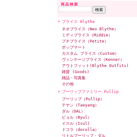
商品検索
ブライス Blythe
ネオブライス（Neo Blythe）
ミディブライス（Middie）
プチブライス（Petite）
ポップマート
カスタム ブライス（Custom）
ヴィンテージブライス（Kenner）
アウトフィット(Blythe Outfits)
雑貨 (Goods)
雑誌・写真集
その他
プーリップファミリー Pullip
プーリップ（Pullip）
テヤン（Taeyang）
ダル（DAL）
ビョル（Byul）
イスル（Isul)
ドコラ（docolla）
リトルプーリップ・ダル