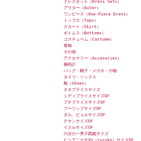
ドレスセット（Dress Sets）
アウター（Outer）
ワンピース（One-Piece Dress）
トップス（Tops）
スカート（Skirt）
ボトムス（Bottoms）
コスチューム（Costume）
着物
その他
アクセサリー（Accesories）
腕時計
バッグ・帽子・メガネ・小物
タイツ・ソックス
靴（Shoes）
ネオブライスサイズ
ミディブライスサイズOF
プチブライスサイズOF
プーリップサイズOF
ダル、ビョルサイズOF
テヤンサイズOF
イスルサイズOF
六分の一男子図鑑サイズ
ピュアニーモXS（ruruko）サイズOF