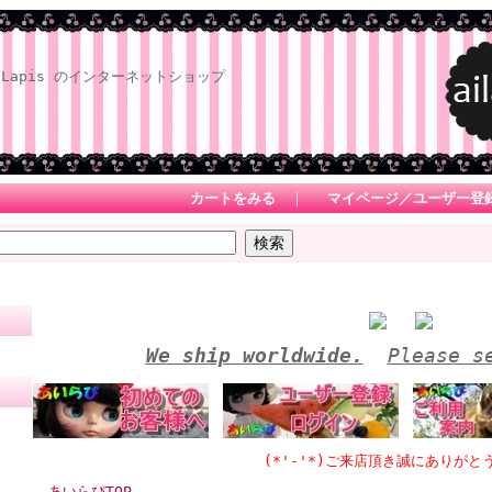
Lapis のインターネットショップ
カートをみる
｜
マイページ／ユーザー登
We ship worldwide.
Please s
(*'-'*)ご来店頂き誠にありがとうござい
あいらぴTOP