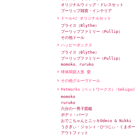
オリジナルウィッグ・ドレスセット
プーリップ雑貨・インテリア
ドール+♪ オリジナルセット
ブライス（Blythe）
プーリップファミリー（Pullip）
その他ドール
ハッピーボックス
ブライス（Blythe）
プーリップファミリー（Pullip）
momoko、ruruko
球体関節人形 愛
その他グルーヴドール
PetWorks（ペットワークス）･Sekiguc
momoko
ruruko
六分の一男子図鑑
ボディ・パーツ
おでこちゃんとニッキOdeco & Nikki
うさぎぃ・ジョシィ・ひつじぃ・くまボ
アウトフィット