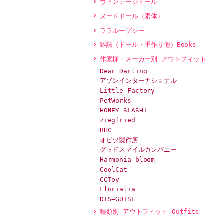
ヴィンテージドール
ヌードドール（素体）
ララループシー
雑誌（ドール・手作り他）Books
作家様・メーカー別 アウトフィット
Dear Darling
アゾンインターナショナル
Little Factory
PetWorks
HONEY SLASH!
ziegfried
BHC
オビツ製作所
グッドスマイルカンパニー
Harmonia bloom
CoolCat
CCToy
Florialia
DIS→GUISE
種類別 アウトフィット Outfits