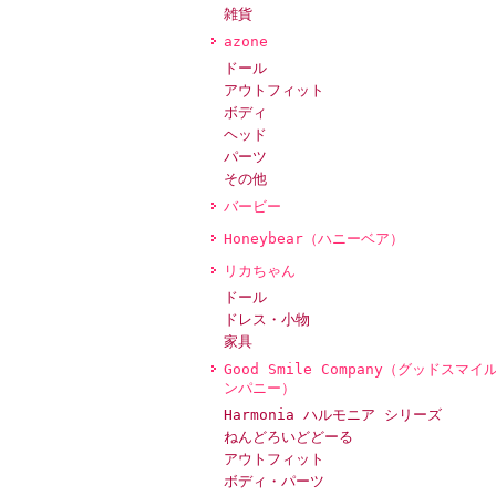
雑貨
azone
ドール
アウトフィット
ボディ
ヘッド
パーツ
その他
バービー
Honeybear（ハニーベア）
リカちゃん
ドール
ドレス・小物
家具
Good Smile Company（グッドスマイ
ンパニー）
Harmonia ハルモニア シリーズ
ねんどろいどどーる
アウトフィット
ボディ・パーツ