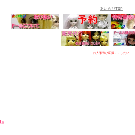
あいらぴTOP
お人形遊び応援．．したい
ls