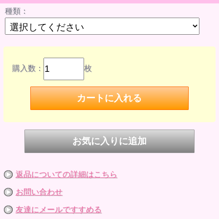
する恐れがあります。
種類：
遊んだあとは必ず脱がせて保管するなど、長時間ドールに着
せたままにするのはお避けください。
ドールに色移行した際の責任は負いかねます。なお、右記の
理由による返品・交換はできませんのでご了承ください。
●洗濯はできません。
※参考画像です。
購入数：
枚
返品についての詳細はこちら
お問い合わせ
友達にメールですすめる