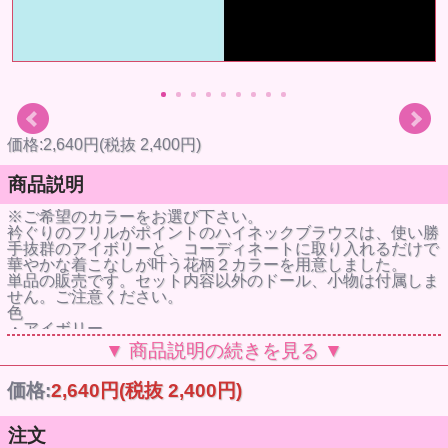
価格:2,640円(税抜 2,400円)
商品説明
※ご希望のカラーをお選び下さい。
衿ぐりのフリルがポイントのハイネックブラウスは、使い勝
手抜群のアイボリーと、コーディネートに取り入れるだけで
華やかな着こなしが叶う花柄２カラーを用意しました。
単品の販売です。セット内容以外のドール、小物は付属しま
せん。ご注意ください。
色
・アイボリー
・ピンクF
▼ 商品説明の続きを見る ▼
・イエローF
サイズ 22センチドール用
価格:
2,640円
(税抜 2,400円)
(ネオブライス用)
セット内容 ブラウス
【お取扱いの注意事項】
注文
●デザイン性を重視して作られており、ドール本体に色移行