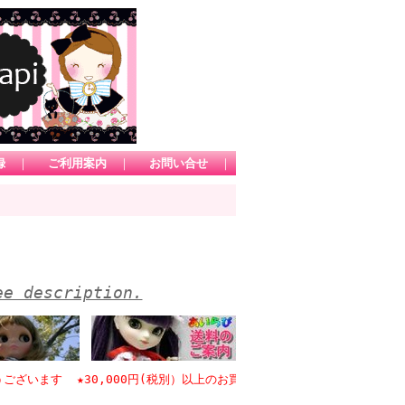
録
｜
ご利用案内
｜
お問い合せ
｜
ee description.
ます ★30,000円(税別）以上のお買い物で日本国内送料無料 *1カー