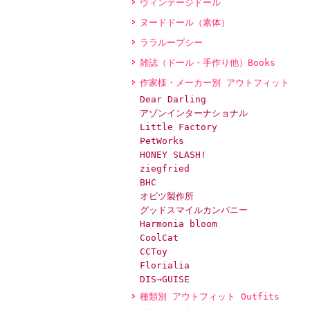
ヴィンテージドール
ヌードドール（素体）
ララループシー
雑誌（ドール・手作り他）Books
作家様・メーカー別 アウトフィット
Dear Darling
アゾンインターナショナル
Little Factory
PetWorks
HONEY SLASH!
ziegfried
BHC
オビツ製作所
グッドスマイルカンパニー
Harmonia bloom
CoolCat
CCToy
Florialia
DIS→GUISE
種類別 アウトフィット Outfits