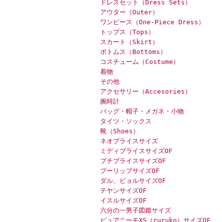
ドレスセット（Dress Sets）
アウター（Outer）
ワンピース（One-Piece Dress）
トップス（Tops）
スカート（Skirt）
ボトムス（Bottoms）
コスチューム（Costume）
着物
その他
アクセサリー（Accesories）
腕時計
バッグ・帽子・メガネ・小物
タイツ・ソックス
靴（Shoes）
ネオブライスサイズ
ミディブライスサイズOF
プチブライスサイズOF
プーリップサイズOF
ダル、ビョルサイズOF
テヤンサイズOF
イスルサイズOF
六分の一男子図鑑サイズ
ピュアニーモXS（ruruko）サイズOF