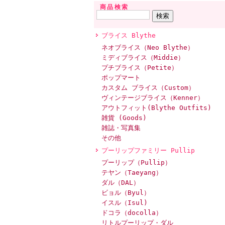
商品検索
ブライス Blythe
ネオブライス（Neo Blythe）
ミディブライス（Middie）
プチブライス（Petite）
ポップマート
カスタム ブライス（Custom）
ヴィンテージブライス（Kenner）
アウトフィット(Blythe Outfits)
雑貨 (Goods)
雑誌・写真集
その他
プーリップファミリー Pullip
プーリップ（Pullip）
テヤン（Taeyang）
ダル（DAL）
ビョル（Byul）
イスル（Isul)
ドコラ（docolla）
リトルプーリップ・ダル