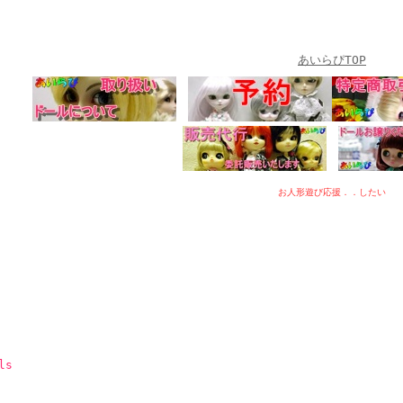
あいらぴTOP
お人形遊び応援．．したい
ls