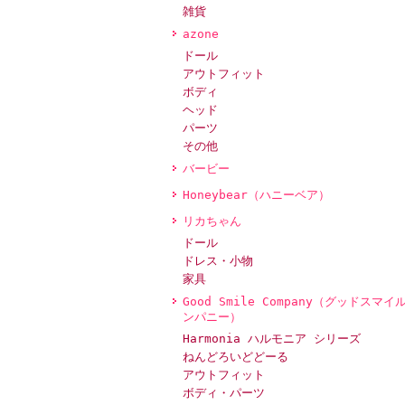
雑貨
azone
ドール
アウトフィット
ボディ
ヘッド
パーツ
その他
バービー
Honeybear（ハニーベア）
リカちゃん
ドール
ドレス・小物
家具
Good Smile Company（グッドスマイ
ンパニー）
Harmonia ハルモニア シリーズ
ねんどろいどどーる
アウトフィット
ボディ・パーツ