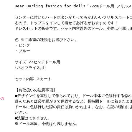
Dear Darling fashion for dolls「22cmドール用 フリ
センターに付いたハートボタンがとってもかわいいフリルスカート
るので、トップスをインして着せてあげるがおすすめです！
ドレスセットの販売です。セット内容以外のドール、小物は付属し
色 ※ご希望の種類をお選び下さい。
・ピンク
・ブルー
サイズ 22センチドール用
(ネオブライス用)
セット内容 スカート
【お取扱いの注意事項】
●デザイン性を重視して作られており、ドール本体に色移行する恐
ルカ
遊んだあとは必ず脱がせて保管するなど、長時間ドールに着せたま
ドールに色移行した際の責任は負いかねます。なお、右記の理由に
ださい。
●洗濯はできません。
※ドール本体、小物は付属しません。