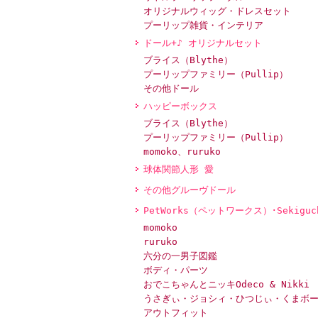
オリジナルウィッグ・ドレスセット
プーリップ雑貨・インテリア
ドール+♪ オリジナルセット
ブライス（Blythe）
プーリップファミリー（Pullip）
その他ドール
ハッピーボックス
ブライス（Blythe）
プーリップファミリー（Pullip）
momoko、ruruko
球体関節人形 愛
その他グルーヴドール
PetWorks（ペットワークス）･Sekiguc
momoko
ruruko
六分の一男子図鑑
ボディ・パーツ
おでこちゃんとニッキOdeco & Nikki
うさぎぃ・ジョシィ・ひつじぃ・くまボ
アウトフィット