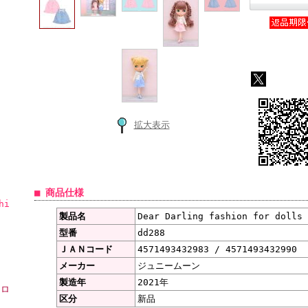
拡大表示
■ 商品仕様
hi
製品名
Dear Darling fashion for do
型番
dd288
ＪＡＮコード
4571493432983 / 4571493432990
メーカー
ジュニームーン
製造年
2021年
ーロ
区分
新品