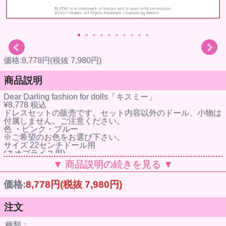
価格:8,778円(税抜 7,980円)
商品説明
Dear Darling fashion for dolls「キスミー」
¥8,778 税込
ドレスセットの販売です。セット内容以外のドール、小物は
付属しません。ご注意ください。
色 ・ピンク・ブルー
※ご希望のお色をお選び下さい。
サイズ 22センチドール用
(ネオブライス用)
セット内容 ブラウス
▼ 商品説明の続きを見る ▼
ジャンパースカート
ソックス
価格:
8,778円
(税抜 7,980円)
リボン
【お取扱いの注意事項】
●デザイン性を重視して作られており、ドール本体に色移行
注文
する恐れがあります。
遊んだあとは必ず脱がせて保管するなど、長時間ドールに着
種類：
せたままにするのはお避けください。