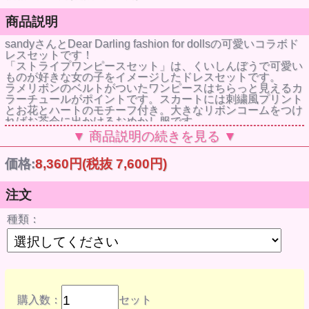
商品説明
sandyさんとDear Darling fashion for dollsの可愛いコラボド
レスセットです！
「ストライプワンピースセット」は、くいしんぼうで可愛い
ものが好きな女の子をイメージしたドレスセットです。
ラメリボンのベルトがついたワンピースはちらっと見えるカ
ラーチュールがポイントです。スカートには刺繍風プリント
とお花とハートのモチーフ付き。大きなリボンコームをつけ
ればお茶会に出かけるおめかし服です。
コラボドレスセットの販売です。セット内容以外のドール、
▼ 商品説明の続きを見る ▼
小物は付属しません。ご注意ください。
【お取扱いの注意事項】
価格:
8,360円
(税抜 7,600円)
●デザイン性を重視して作られており、ドール本体に色移行
する恐れがあります。
遊んだあとは必ず脱がせて保管するなど、長時間ドールに着
注文
せたままにするのはお避けください。
ドールに色移行した際の責任は負いかねます。なお、右記の
種類：
理由による返品・交換はできませんのでご了承ください。
●洗濯はできません。
サイズ
22センチドール用
ネオブライス用
色、柄、種類
【全2色】
・イエロー
購入数：
セット
・ネイビー