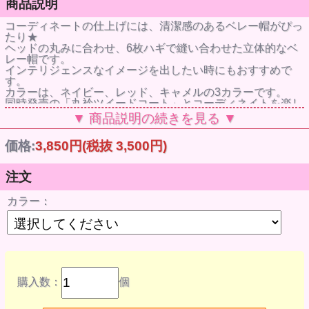
商品説明
コーディネートの仕上げには、清潔感のあるベレー帽がぴっ
たり★
ヘッドの丸みに合わせ、6枚ハギで縫い合わせた立体的なベ
レー帽です。
インテリジェンスなイメージを出したい時にもおすすめで
す。
カラーは、ネイビー、レッド、キャメルの3カラーです。
同時発売の「丸衿ツイードコート」とコーディネイトを楽し
んでくださいね♪
▼ 商品説明の続きを見る ▼
ベレー帽の販売です。セット内容以外のドール、小物は付属
しません。ご注意ください。
価格:
3,850円
(税抜 3,500円)
【お取扱いの注意事項】
●デザイン性を重視して作られており、ドール本体に色移行
する恐れがあります。
注文
遊んだあとは必ず脱がせて保管するなど、長時間ドールに着
せたままにするのはお避けください。
カラー：
ドールに色移行した際の責任は負いかねます。なお、右記の
理由による返品・交換はできませんのでご了承ください。
●洗濯はできません。
サイズ
頭囲約26cm仕上がり
ネオブライス用
色、柄、種類
【全3色】
購入数：
個
・ネイビー
・レッド