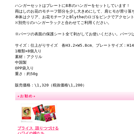
ハンガーセットはプレートに8本のハンガーをセットしています！
両はしのお花のモチーフ部分を少し大きめにして、肩ヒモが滑り落
本体はクリア、お花モチーフとBlytheのロゴをピンクでアクセン
※別売りのハンガーラックと合わせてご利用ください。
※パーツの表面の保護シート全て剥がしてお使いください。パーツ
サイズ：仕上がりサイズ 各H3.2×W5.8cm、プレートサイズ：H14.8
1種類×8個入り
素材：アクリル
中国製
OPP袋入り
重さ：約50g
販売価格：\1,320（税抜価格\1,200）
★お勧め★
ブライス 語りつづける
ハワイの娘たち