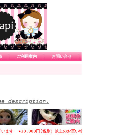
録
｜
ご利用案内
｜
お問い合せ
｜
ee description.
 ★30,000円(税別）以上のお買い物で日本国内送料無料 *1カートにて