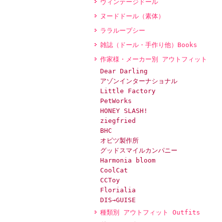
ヴィンテージドール
ヌードドール（素体）
ララループシー
雑誌（ドール・手作り他）Books
作家様・メーカー別 アウトフィット
Dear Darling
アゾンインターナショナル
Little Factory
PetWorks
HONEY SLASH!
ziegfried
BHC
オビツ製作所
グッドスマイルカンパニー
Harmonia bloom
CoolCat
CCToy
Florialia
DIS→GUISE
種類別 アウトフィット Outfits