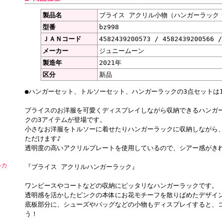
製品名
ブライス アクリル小物（ハンガーラック
型番
bz998
ＪＡＮコード
4582439200573 / 4582439200566 /
メーカー
ジュニームーン
製造年
2021年
区分
新品
●ハンガーセット、トルソーセット、ハンガーラックの3点セットは1
ブライスのお洋服を可愛くディスプレイしながら収納できるハンガ
クの3アイテムが登場です。
小さなお洋服をトルソーに着せたりハンガーラックに収納しながら
ただけます♪
透明度の高いアクリルプレートを使用しているので、シアー感がき
ルカ
『ブライス アクリルハンガーラック』
ワンピースやコートなどの収納にピッタリなハンガーラックです。
透明感を活かしたピンクの本体にお花モチーフを散りばめたデザイ
底板部分に、シューズやバッグなどの小物もディスプレイすると、
う！