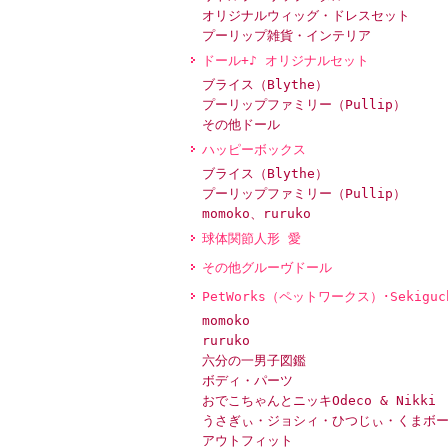
オリジナルウィッグ・ドレスセット
プーリップ雑貨・インテリア
ドール+♪ オリジナルセット
ブライス（Blythe）
プーリップファミリー（Pullip）
その他ドール
ハッピーボックス
ブライス（Blythe）
プーリップファミリー（Pullip）
momoko、ruruko
球体関節人形 愛
その他グルーヴドール
PetWorks（ペットワークス）･Sekiguc
momoko
ruruko
六分の一男子図鑑
ボディ・パーツ
おでこちゃんとニッキOdeco & Nikki
うさぎぃ・ジョシィ・ひつじぃ・くまボ
アウトフィット