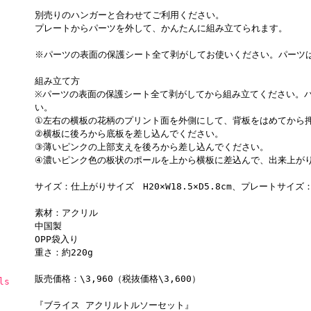
別売りのハンガーと合わせてご利用ください。
プレートからパーツを外して、かんたんに組み立てられます。
※パーツの表面の保護シート全て剥がしてお使いください。パーツ
組み立て方
※パーツの表面の保護シート全て剥がしてから組み立てください。
い。
①左右の横板の花柄のプリント面を外側にして、背板をはめてから
②横板に後ろから底板を差し込んでください。
③薄いピンクの上部支えを後ろから差し込んでください。
④濃いピンク色の板状のポールを上から横板に差込んで、出来上が
サイズ：仕上がりサイズ H20×W18.5×D5.8cm、プレートサイズ：H
素材：アクリル
中国製
OPP袋入り
重さ：約220g
販売価格：\3,960（税抜価格\3,600）
ls
『ブライス アクリルトルソーセット』