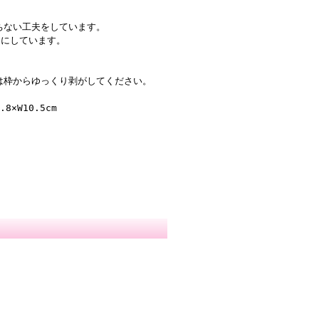
ちない工夫をしています。
トにしています。
は枠からゆっくり剥がしてください。
×W10.5cm