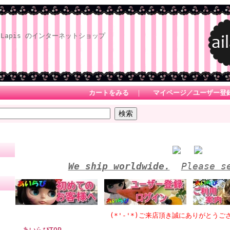
Lapis のインターネットショップ
カートをみる
｜
マイページ／ユーザー登
We ship worldwide.
Please s
(*'-'*)ご来店頂き誠にありがとうございます
あいらぴTOP