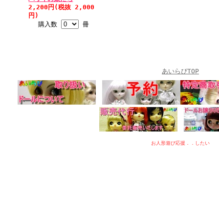
2,200円(税抜 2,000
円)
購入数
冊
あいらぴTOP
お人形遊び応援．．したい