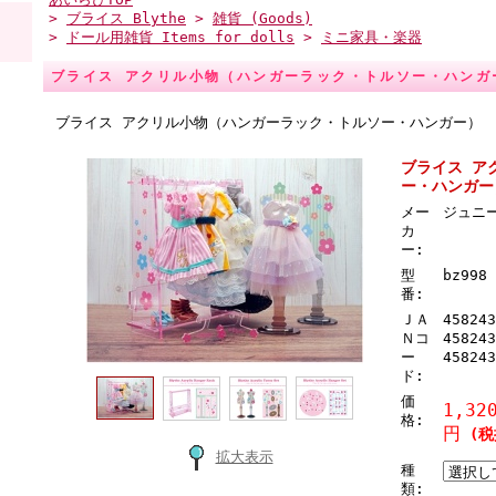
>
ブライス Blythe
>
雑貨 (Goods)
>
ドール用雑貨 Items for dolls
>
ミニ家具・楽器
ブライス アクリル小物（ハンガーラック・トルソー・ハンガ
ブライス アクリル小物（ハンガーラック・トルソー・ハンガー）
ブライス ア
ー・ハンガー
メー
ジュニ
カ
ー:
型
bz998
番:
ＪＡ
458243
Ｎコ
458243
ー
458243
ド:
価
1,32
格:
円
(税抜
拡大表示
種
類: