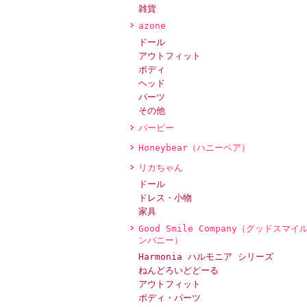
雑貨
azone
ドール
アウトフィット
ボディ
ヘッド
パーツ
その他
バービー
Honeybear（ハニーベア）
リカちゃん
ドール
ドレス・小物
家具
Good Smile Company（グッドスマイ
ンパニー）
Harmonia ハルモニア シリーズ
ねんどろいどどーる
アウトフィット
ボディ・パーツ