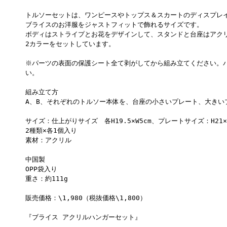
トルソーセットは、ワンピースやトップス＆スカートのディスプレ
ブライスのお洋服をジャストフィットで飾れるサイズです。
ボディはストライプとお花をデザインして、スタンドと台座はアク
2カラーをセットしています。
※パーツの表面の保護シート全て剥がしてから組み立てください。
い。
組み立て方
A、B、それぞれのトルソー本体を、台座の小さいプレート、大きい
サイズ：仕上がりサイズ 各H19.5×W5cm、プレートサイズ：H21×W
2種類×各1個入り
素材：アクリル
中国製
OPP袋入り
重さ：約111g
販売価格：\1,980（税抜価格\1,800）
『ブライス アクリルハンガーセット』