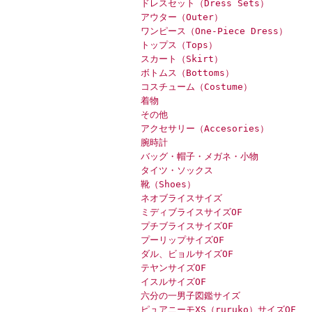
ドレスセット（Dress Sets）
アウター（Outer）
ワンピース（One-Piece Dress）
トップス（Tops）
スカート（Skirt）
ボトムス（Bottoms）
コスチューム（Costume）
着物
その他
アクセサリー（Accesories）
腕時計
バッグ・帽子・メガネ・小物
タイツ・ソックス
靴（Shoes）
ネオブライスサイズ
ミディブライスサイズOF
プチブライスサイズOF
プーリップサイズOF
ダル、ビョルサイズOF
テヤンサイズOF
イスルサイズOF
六分の一男子図鑑サイズ
ピュアニーモXS（ruruko）サイズOF