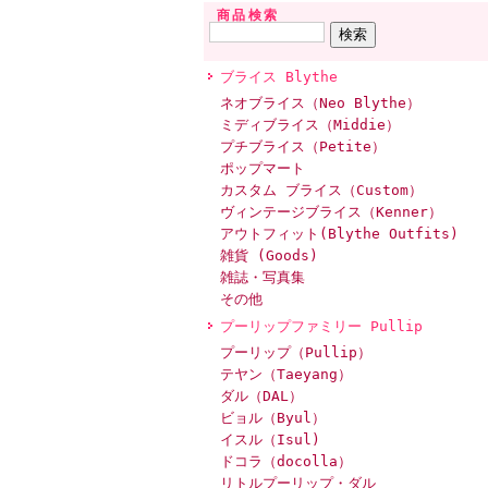
商品検索
ブライス Blythe
ネオブライス（Neo Blythe）
ミディブライス（Middie）
プチブライス（Petite）
ポップマート
カスタム ブライス（Custom）
ヴィンテージブライス（Kenner）
アウトフィット(Blythe Outfits)
雑貨 (Goods)
雑誌・写真集
その他
プーリップファミリー Pullip
プーリップ（Pullip）
テヤン（Taeyang）
ダル（DAL）
ビョル（Byul）
イスル（Isul)
ドコラ（docolla）
リトルプーリップ・ダル