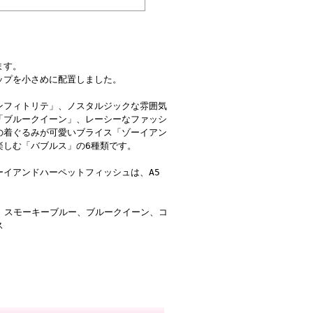
ます。
ップを小さめに配置しました。
ンフィトリテ」、ノスタルジックな雰囲気
「ブルークイーン」、レーシーなファッシ
の着ぐるみが可愛いブライス「ゾーイアン
楽しむ「バブルス」の6種類です。
イアンドハーペットフィッシュは、A5
テ、スモーキーブルー、ブルークイーン、コ
ス