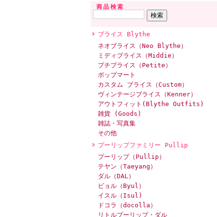
商品検索
ブライス Blythe
ネオブライス（Neo Blythe）
ミディブライス（Middie）
プチブライス（Petite）
ポップマート
カスタム ブライス（Custom）
ヴィンテージブライス（Kenner）
アウトフィット(Blythe Outfits)
雑貨 (Goods)
雑誌・写真集
その他
プーリップファミリー Pullip
プーリップ（Pullip）
テヤン（Taeyang）
ダル（DAL）
ビョル（Byul）
イスル（Isul)
ドコラ（docolla）
リトルプーリップ・ダル