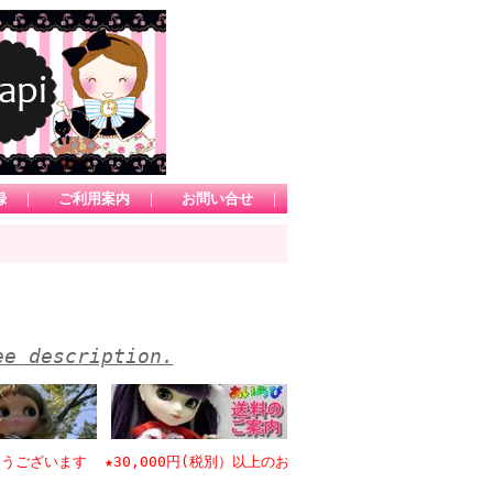
録
｜
ご利用案内
｜
お問い合せ
｜
ee description.
います ★30,000円(税別）以上のお買い物で日本国内送料無料 *1カー