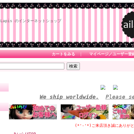
Lapis のインターネットショップ
カートをみる
｜
マイページ／ユーザー登
We ship worldwide.
Please s
(*'-'*)ご来店頂き誠にありがとうござ
あいらぴTOP