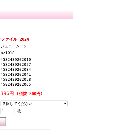
ファイル 2024
ジュニームーン
bz1018
4582439202010
4582439202027
4582439202034
4582439202041
4582439202058
4582439202065
396円
(税抜 360円)
枚