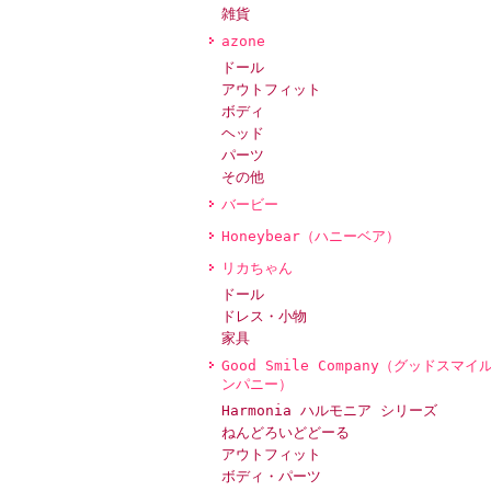
雑貨
azone
ドール
アウトフィット
ボディ
ヘッド
パーツ
その他
バービー
Honeybear（ハニーベア）
リカちゃん
ドール
ドレス・小物
家具
Good Smile Company（グッドスマイ
ンパニー）
Harmonia ハルモニア シリーズ
ねんどろいどどーる
アウトフィット
ボディ・パーツ