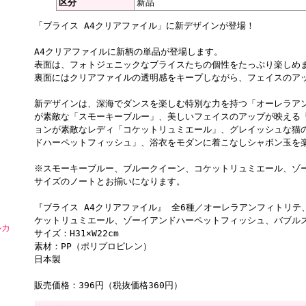
区分
新品
「ブライス A4クリアファイル」に新デザインが登場！
A4クリアファイルに新柄の単品が登場します。
表面は、フォトジェニックなブライスたちの個性をたっぷり楽しめ
裏面にはクリアファイルの透明感をキープしながら、フェイスのア
新デザインは、深海でダンスを楽しむ特別な力を持つ「オーレラア
が素敵な「スモーキーブルー」、美しいフェイスのアップが映える
ョンが素敵なレディ「コケットリュミエール」、グレイッシュな猫
ドハーペットフィッシュ」、浴衣をモダンに着こなしシャボン玉を
※スモーキーブルー、ブルークイーン、コケットリュミエール、ゾー
サイズのノートとお揃いになります。
『ブライス A4クリアファイル』 全6種／オーレラアンフィトリ
ケットリュミエール、ゾーイアンドハーペットフィッシュ、バブル
ルカ
サイズ：H31×W22cm
素材：PP（ポリプロピレン）
日本製
販売価格：396円（税抜価格360円）