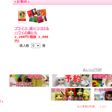
★お勧め★
ブライス 語りつづける
ハワイの娘たち
2,200円(税抜 2,000
円)
購入数
冊
あいらぴTOP
ls
お人形遊び応援．．したい