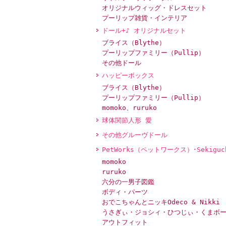
オリジナルウィッグ・ドレスセット
プーリップ雑貨・インテリア
ドール+♪ オリジナルセット
ブライス（Blythe）
プーリップファミリー（Pullip）
その他ドール
ハッピーボックス
ブライス（Blythe）
プーリップファミリー（Pullip）
momoko、ruruko
球体関節人形 愛
その他グルーヴドール
PetWorks（ペットワークス）･Sekiguc
momoko
ruruko
六分の一男子図鑑
ボディ・パーツ
おでこちゃんとニッキOdeco & Nikki
うさぎぃ・ジョシィ・ひつじぃ・くまボ
アウトフィット