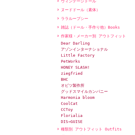
ヴィンテージドール
ヌードドール（素体）
ララループシー
雑誌（ドール・手作り他）Books
作家様・メーカー別 アウトフィット
Dear Darling
アゾンインターナショナル
Little Factory
PetWorks
HONEY SLASH!
ziegfried
BHC
オビツ製作所
グッドスマイルカンパニー
Harmonia bloom
CoolCat
CCToy
Florialia
DIS→GUISE
種類別 アウトフィット Outfits