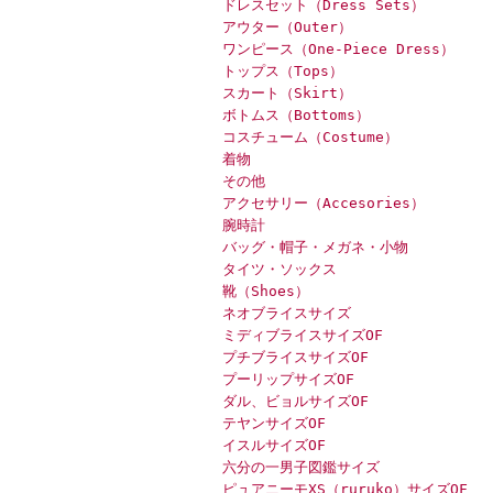
ドレスセット（Dress Sets）
アウター（Outer）
ワンピース（One-Piece Dress）
トップス（Tops）
スカート（Skirt）
ボトムス（Bottoms）
コスチューム（Costume）
着物
その他
アクセサリー（Accesories）
腕時計
バッグ・帽子・メガネ・小物
タイツ・ソックス
靴（Shoes）
ネオブライスサイズ
ミディブライスサイズOF
プチブライスサイズOF
プーリップサイズOF
ダル、ビョルサイズOF
テヤンサイズOF
イスルサイズOF
六分の一男子図鑑サイズ
ピュアニーモXS（ruruko）サイズOF