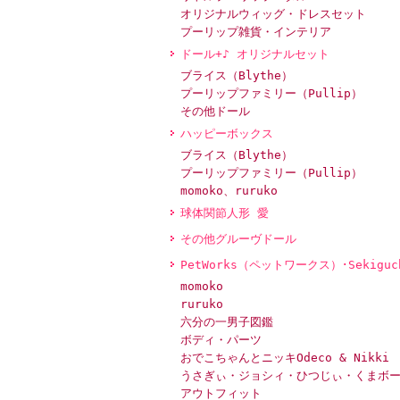
オリジナルウィッグ・ドレスセット
プーリップ雑貨・インテリア
ドール+♪ オリジナルセット
ブライス（Blythe）
プーリップファミリー（Pullip）
その他ドール
ハッピーボックス
ブライス（Blythe）
プーリップファミリー（Pullip）
momoko、ruruko
球体関節人形 愛
その他グルーヴドール
PetWorks（ペットワークス）･Sekiguc
momoko
ruruko
六分の一男子図鑑
ボディ・パーツ
おでこちゃんとニッキOdeco & Nikki
うさぎぃ・ジョシィ・ひつじぃ・くまボ
アウトフィット