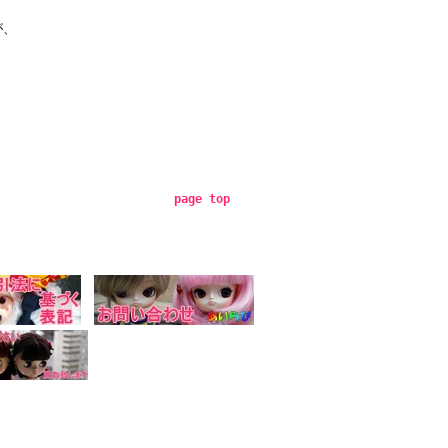
が、
page top