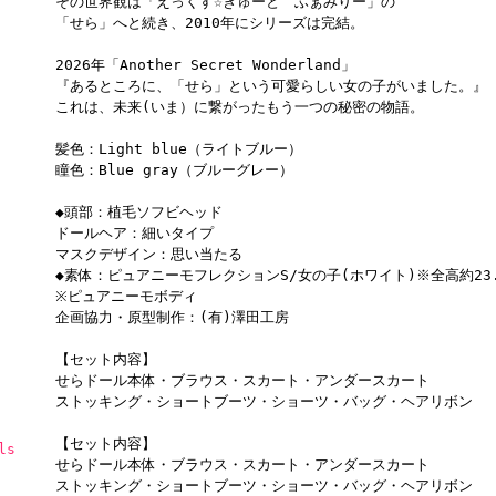
その世界観は「えっくす☆きゅーと ふぁみりー」の
「せら」へと続き、2010年にシリーズは完結。
2026年「Another Secret Wonderland」
『あるところに、「せら」という可愛らしい女の子がいました。』
これは、未来(いま）に繋がったもう一つの秘密の物語。
髪色：Light blue（ライトブルー）
瞳色：Blue gray（ブルーグレー）
◆頭部：植毛ソフビヘッド
ドールヘア：細いタイプ
マスクデザイン：思い当たる
◆素体：ピュアニーモフレクションS/女の子(ホワイト)※全高約23.
※ピュアニーモボディ
企画協力・原型制作：(有)澤田工房
【セット内容】
せらドール本体・ブラウス・スカート・アンダースカート
ストッキング・ショートブーツ・ショーツ・バッグ・ヘアリボン
【セット内容】
ls
せらドール本体・ブラウス・スカート・アンダースカート
ストッキング・ショートブーツ・ショーツ・バッグ・ヘアリボン