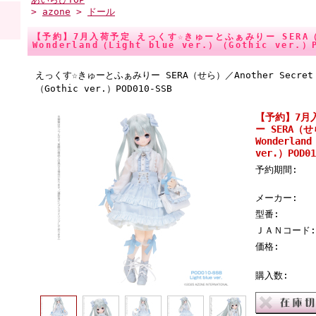
>
azone
>
ドール
【予約】7月入荷予定 えっくす☆きゅーとふぁみりー SERA（せら
Wonderland（Light blue ver.）（Gothic ver.）
えっくす☆きゅーとふぁみりー SERA（せら）／Another Secret Wo
（Gothic ver.）POD010-SSB
【予約】7月
ー SERA（せら
Wonderland
ver.）POD01
予約期間:
メーカー:
型番:
ＪＡＮコード:
価格:
購入数: