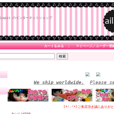
Lapis のインターネットショップ
カートをみる
｜
マイページ／ユーザー登
We ship worldwide.
Please s
(*'-'*)ご来店頂き誠にありがとうござ
あいらぴTOP