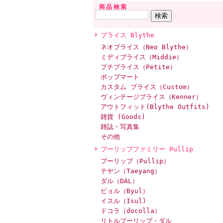
商品検索
ブライス Blythe
ネオブライス（Neo Blythe）
ミディブライス（Middie）
プチブライス（Petite）
ポップマート
カスタム ブライス（Custom）
ヴィンテージブライス（Kenner）
アウトフィット(Blythe Outfits)
雑貨 (Goods)
雑誌・写真集
その他
プーリップファミリー Pullip
プーリップ（Pullip）
テヤン（Taeyang）
ダル（DAL）
ビョル（Byul）
イスル（Isul)
ドコラ（docolla）
リトルプーリップ・ダル