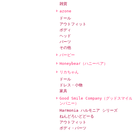
雑貨
azone
ドール
アウトフィット
ボディ
ヘッド
パーツ
その他
バービー
Honeybear（ハニーベア）
リカちゃん
ドール
ドレス・小物
家具
Good Smile Company（グッドスマイ
ンパニー）
Harmonia ハルモニア シリーズ
ねんどろいどどーる
アウトフィット
ボディ・パーツ