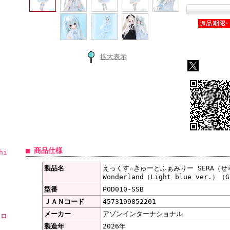
拡大表示
■ 商品仕様
hi
製品名
えっくす☆きゅーとふぁみりー SERA（せら）
Wonderland（Light blue ver.）（G
型番
POD010-SSB
ＪＡＮコード
4573199852201
メーカー
アゾンインターナショナル
ーロ
製造年
2026年