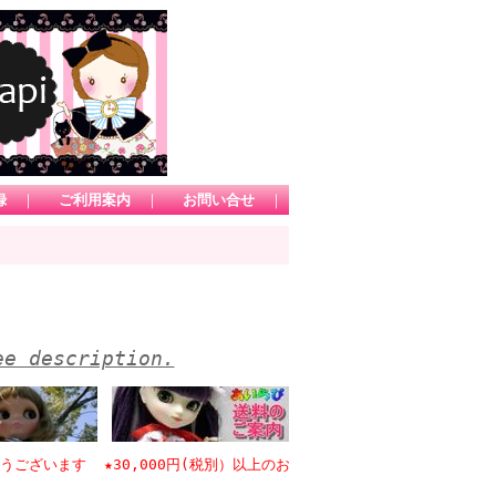
録
｜
ご利用案内
｜
お問い合せ
｜
ee description.
います ★30,000円(税別）以上のお買い物で日本国内送料無料 *1カー