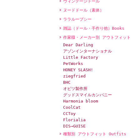
ヴィンテージドール
ヌードドール（素体）
ララループシー
雑誌（ドール・手作り他）Books
作家様・メーカー別 アウトフィット
Dear Darling
アゾンインターナショナル
Little Factory
PetWorks
HONEY SLASH!
ziegfried
BHC
オビツ製作所
グッドスマイルカンパニー
Harmonia bloom
CoolCat
CCToy
Florialia
DIS→GUISE
種類別 アウトフィット Outfits