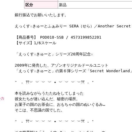
区分
新品
銀行振込でお願いいたします。
えっくす☆きゅーとふぁみりー SERA（せら）／Another Secret Wo
【商品番号】 POD010-SSB / 4573199852201
【サイズ】1/6スケール
「えっくす☆きゅーと」シリーズ20周年記念☆
2009年に発売した、アゾンオリジナルドールユニット
「えっくす☆きゅーと」の第６弾シリーズ「Secret Wonderland
⁺ . ꔫ︶ ︶ ︶ ︶ ✦ ︶ ︶ ︶ ︶ꔫ . ⁺
本を読みながらうたたねをしてしまった
ルカ
彼女たちが迷い込んだ、秘密の場所。
お菓子の国のお茶会に、おもちゃの国のぬいぐるみ…
そこは、不思議の国でした。
⁺ . ꔫ︶ ︶ ︶ ︶ ✦ ︶ ︶ ︶ ︶ꔫ . ⁺