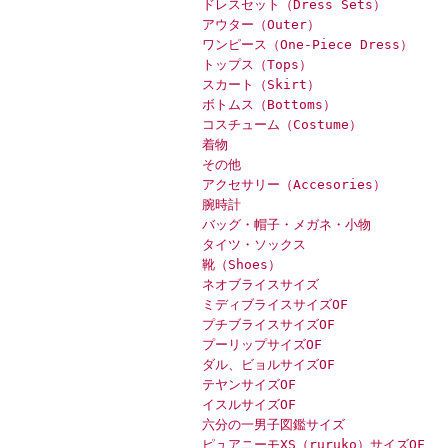
ドレスセット（Dress Sets）
アウター（Outer）
ワンピース（One-Piece Dress）
トップス（Tops）
スカート（Skirt）
ボトムス（Bottoms）
コスチューム（Costume）
着物
その他
アクセサリー（Accesories）
腕時計
バッグ・帽子・メガネ・小物
タイツ・ソックス
靴（Shoes）
ネオブライスサイズ
ミディブライスサイズOF
プチブライスサイズOF
プーリップサイズOF
ダル、ビョルサイズOF
テヤンサイズOF
イスルサイズOF
六分の一男子図鑑サイズ
ピュアニーモXS（ruruko）サイズOF