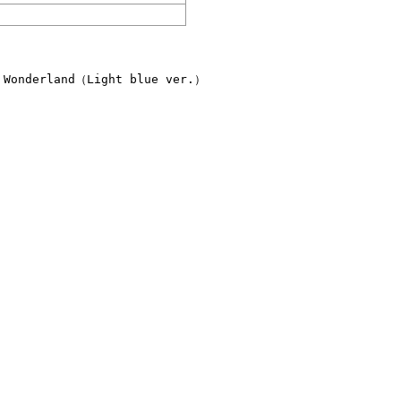
nderland（Light blue ver.）
」