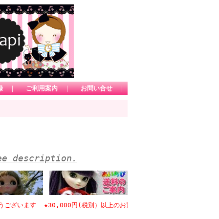
録
｜
ご利用案内
｜
お問い合せ
｜
ee description.
います ★30,000円(税別）以上のお買い物で日本国内送料無料 *1カー