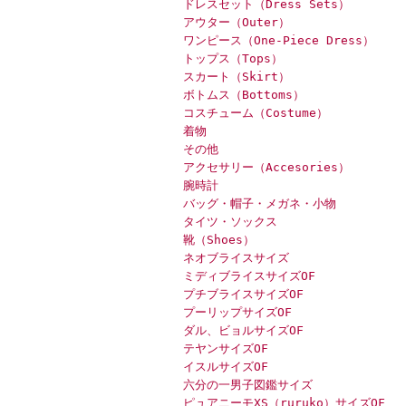
ドレスセット（Dress Sets）
アウター（Outer）
ワンピース（One-Piece Dress）
トップス（Tops）
スカート（Skirt）
ボトムス（Bottoms）
コスチューム（Costume）
着物
その他
アクセサリー（Accesories）
腕時計
バッグ・帽子・メガネ・小物
タイツ・ソックス
靴（Shoes）
ネオブライスサイズ
ミディブライスサイズOF
プチブライスサイズOF
プーリップサイズOF
ダル、ビョルサイズOF
テヤンサイズOF
イスルサイズOF
六分の一男子図鑑サイズ
ピュアニーモXS（ruruko）サイズOF