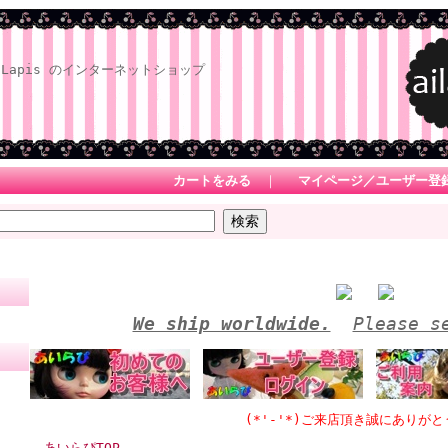
Lapis のインターネットショップ
カートをみる
｜
マイページ／ユーザー登
We ship worldwide.
Please s
(*'-'*)ご来店頂き誠にありがとうござ
あいらぴTOP