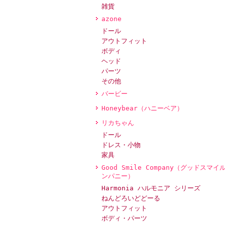
雑貨
azone
ドール
アウトフィット
ボディ
ヘッド
パーツ
その他
バービー
Honeybear（ハニーベア）
リカちゃん
ドール
ドレス・小物
家具
Good Smile Company（グッドスマイ
ンパニー）
Harmonia ハルモニア シリーズ
ねんどろいどどーる
アウトフィット
ボディ・パーツ