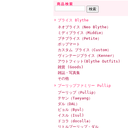
商品検索
ブライス Blythe
ネオブライス（Neo Blythe）
ミディブライス（Middie）
プチブライス（Petite）
ポップマート
カスタム ブライス（Custom）
ヴィンテージブライス（Kenner）
アウトフィット(Blythe Outfits)
雑貨 (Goods)
雑誌・写真集
その他
プーリップファミリー Pullip
プーリップ（Pullip）
テヤン（Taeyang）
ダル（DAL）
ビョル（Byul）
イスル（Isul)
ドコラ（docolla）
リトルプーリップ・ダル