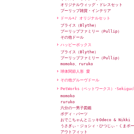
オリジナルウィッグ・ドレスセット
プーリップ雑貨・インテリア
ドール+♪ オリジナルセット
ブライス（Blythe）
プーリップファミリー（Pullip）
その他ドール
ハッピーボックス
ブライス（Blythe）
プーリップファミリー（Pullip）
momoko、ruruko
球体関節人形 愛
その他グルーヴドール
PetWorks（ペットワークス）･Sekiguc
momoko
ruruko
六分の一男子図鑑
ボディ・パーツ
おでこちゃんとニッキOdeco & Nikki
うさぎぃ・ジョシィ・ひつじぃ・くまボ
アウトフィット