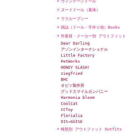
ヴィンテージドール
ヌードドール（素体）
ララループシー
雑誌（ドール・手作り他）Books
作家様・メーカー別 アウトフィット
Dear Darling
アゾンインターナショナル
Little Factory
PetWorks
HONEY SLASH!
ziegfried
BHC
オビツ製作所
グッドスマイルカンパニー
Harmonia bloom
CoolCat
CCToy
Florialia
DIS→GUISE
種類別 アウトフィット Outfits