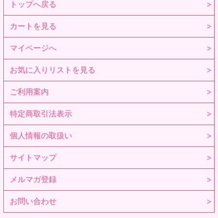
トップへ戻る
（撮影用にヘアスタイリングしております）
※画像で使用している撮影小物は、セット内容には含まれま
せん。
カートを見る
※<a target="_blank"href="oshirase_koiiro.jpg (640×480)
(azone-int.co.jp)">濃色衣装についてのご案内</a>
マイページへ
お気に入りリストを見る
ご利用案内
特定商取引法表示
個人情報の取扱い
サイトマップ
メルマガ登録
お問い合わせ