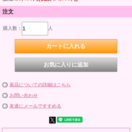
りました。
また衣装の縫製にも最新のノウハウを投入し、より作中に近
注文
いシルエットを再現しました。
付属品にはおなじみのネガとポジ、魔法のステッキが付属。
数々の名シーンを貴方の手で。
※写真は監修中のサンプルです。実際の製品とは仕様の異な
購入数：
人
る場合がございます。
ピュアニーモキャラクターシリーズNo.168
TVアニメ「魔法の天使クリィミーマミ」森沢優
【商品情報】
●頭 部：ソフビヘッド(植毛キャップ仕様、尾櫃瞳10mm装
着済)
※原型製作：千鶴(鶴の館)
※マスクペイント・アイデザイン：DOLCHU
●素 体：ピュアニーモフレクション XS/女の子(ホワイト)
※原型製作：澤田工房
●サイズ：1/6スケール(全高約21cm)
●衣 装：衣装一式、ソフビシューズ
返品についての詳細はこちら
※衣装製作：関口妙子
●付 属：魔法のステッキ、ポジ＆ネガ、ハンドパーツ6種
お問い合わせ
(本体装着分を含む)
友達にメールですすめる
©ぴえろ
※髪の色が薄いものは地肌や毛穴が透けて見える場合がござ
いますが、
こちらは仕様となりますので予めご了承ください。
※画像はサンプルです。実際の商品とは異なる場合がありま
す。