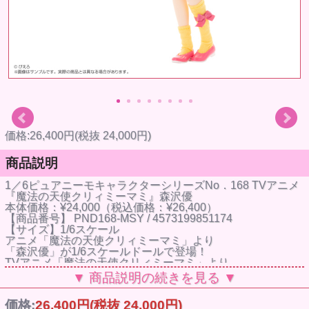
価格:26,400円(税抜 24,000円)
商品説明
1／6ピュアニーモキャラクターシリーズNo．168 TVアニメ
『魔法の天使クリィミーマミ』森沢優
本体価格：¥24,000（税込価格：¥26,400）
【商品番号】 PND168-MSY / 4573199851174
【サイズ】1/6スケール
アニメ「魔法の天使クリィミーマミ」より
「森沢優」が1/6スケールドールで登場！
TVアニメ「魔法の天使クリィミーマミ」より
2010年に発売された「森沢優」ドールがフルリニューアル
▼ 商品説明の続きを見る ▼
して登場！
今回は新たにドールアイ仕様の新規造形ヘッドを採用、
価格:
26,400円
(税抜 24,000円)
視線の変更によりさらに豊かなポージングにも対応可能にな