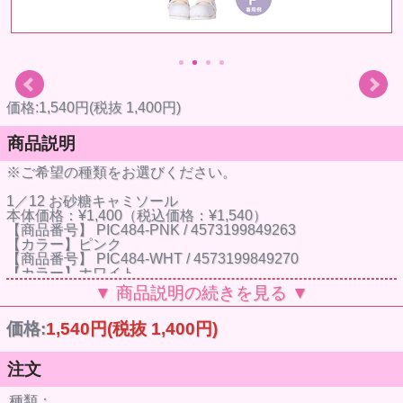
価格:1,540円(税抜 1,400円)
商品説明
※ご希望の種類をお選びください。
1／12 お砂糖キャミソール
本体価格：¥1,400（税込価格：¥1,540）
【商品番号】 PIC484-PNK / 4573199849263
【カラー】ピンク
【商品番号】 PIC484-WHT / 4573199849270
【カラー】ホワイト
【商品番号】 PIC484-BLK / 4573199849287
▼ 商品説明の続きを見る ▼
【カラー】ブラック
【サイズ】ピコニーモ(1/12スケール)ボディ推奨
価格:
1,540円
(税抜 1,400円)
【メーカー】アゾンインターナショナル
※参考画像です。ドールはついていません。
注文
種類：