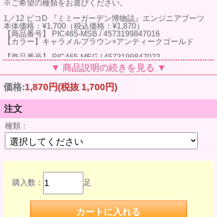
※ご希望の種類をお選びください。
1／12 ピコD 『ミミーガーデン博物誌』エンジニアブーツ
本体価格：¥1,700（税込価格：¥1,870）
【商品番号】 PIC465-MSB / 4573199847016
【カラー】キャラメルブラウン×アンティークゴールド
【商品番号】 PIC465-MEG / 4573199847023
【カラー】キャラメルブラウン×ゴールド
▼ 商品説明の続きを見る ▼
【サイズ】ピコニーモD(1/12デフォルメボディ)推奨
価格:
1,870円
(税抜 1,700円)
【メーカー】アゾンインターナショナル
※参考画像です。ドールはついていません。
注文
種類：
購入数：
足