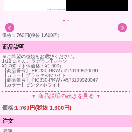
価格:1,760円(税抜 1,600円)
商品説明
※ご希望の種類をお選びください。
1/12 にゃんこラグランTシャツ
¥1,760（本体価格：¥1,600）
【商品番号】 PIC330-BKW / 4573199920030
【カラー】ブラック×ホワイト
【商品番号】 PIC330-PKW / 4573199920047
【カラー】ピンク×ホワイト
【商品番号】 PIC330-RDW / 4573199920054
▼ 商品説明の続きを見る ▼
【カラー】レッド×ホワイト
【サイズ】ピコニーモ(1/12サイズボディ)推奨
価格:
1,760円
(税抜 1,600円)
衣装サイズ対応表
ピコニーモ女の子 Sボディ Sバスト ◎
ピコニーモ女の子 Sボディ LLバスト ◎
注文
ピコニーモ女の子 Mボディ Mバスト ◎
ピコニーモ女の子 Mボディ LLバスト ◎
種類：
ピコニーモ男の子 Sボディ 男の子Sバスト ◎