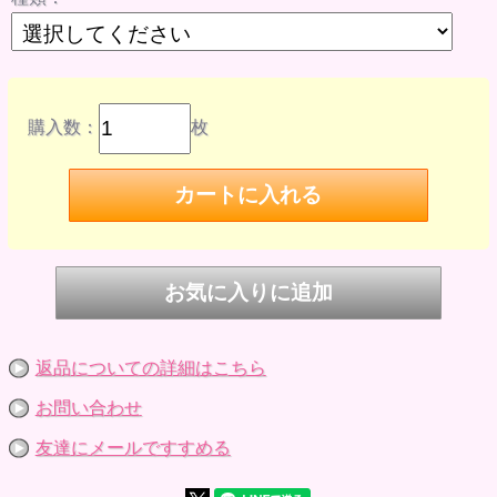
ピコニーモ男の子 Mボディ 男の子Ｍバスト ◎
ピコニーモD女の子 Dボディ Sバスト/Ｄ手足 ◎
ピコニーモD女の子 Dボディ Sバスト/小手足 ◎
ピコニーモD女の子 Dボディ LLバスト/Ｄ手足 ◎
ピコニーモD女の子 Dボディ LLバスト/小手足 ◎
ピコニーモD女の子 D妹ボディ Sバスト/Ｄ手足 ◎
ピコニーモD女の子 D妹ボディ Sバスト/小手足 ◎
購入数：
枚
ピコニーモD男の子 D男の子ボディ 男の子Ｓバスト/Ｄ手足
◎
ピコニーモD男の子 D男の子ボディ 男の子Ｓバスト/小手足
◎
ピコニーモP Pボディ Sバスト ◎
◎： ぴったりのサイズです
〇： サイズが大きめで丈や幅が変わりますが着用できます
△： サイズが小さめで丈や幅が変わりますが着用できます
×： 着用できません
【メーカー】アゾンインターナショナル
返品についての詳細はこちら
お問い合わせ
友達にメールですすめる