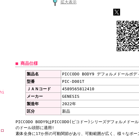
拡大表示
■ 商品仕様
製品名
PICCODO BODY9 デフォルメドールボディ
型番
PIC-D001T
ＪＡＮコード
4589565812410
hi
メーカー
GENESIS
製造年
2022年
区分
新品
PICCODO BODY9はPICCODO(ピコドー)シリーズデフォルメ
のドール頭部に適用!
ーロ
素体全身に17か所の可動関節があり、可動範囲が広く、様々なポー