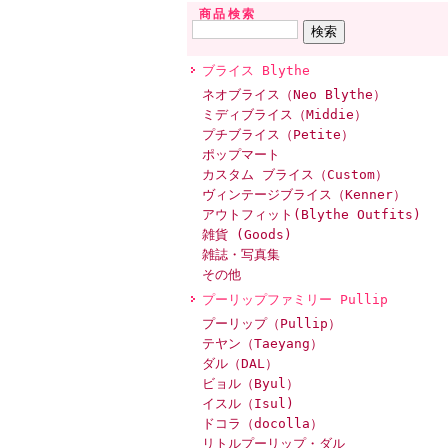
商品検索
ブライス Blythe
ネオブライス（Neo Blythe）
ミディブライス（Middie）
プチブライス（Petite）
ポップマート
カスタム ブライス（Custom）
ヴィンテージブライス（Kenner）
アウトフィット(Blythe Outfits)
雑貨 (Goods)
雑誌・写真集
その他
プーリップファミリー Pullip
プーリップ（Pullip）
テヤン（Taeyang）
ダル（DAL）
ビョル（Byul）
イスル（Isul)
ドコラ（docolla）
リトルプーリップ・ダル