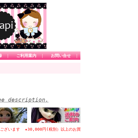
録
｜
ご利用案内
｜
お問い合せ
｜
ee description.
ます ★30,000円(税別）以上のお買い物で日本国内送料無料 *1カート