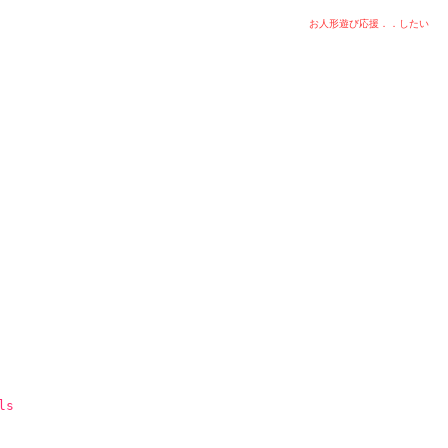
お人形遊び応援．．したい
ls