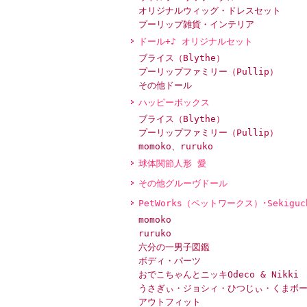
オリジナルウィッグ・ドレスセット
プーリップ雑貨・インテリア
ドール+♪ オリジナルセット
ブライス（Blythe）
プーリップファミリー（Pullip）
その他ドール
ハッピーボックス
ブライス（Blythe）
プーリップファミリー（Pullip）
momoko、ruruko
球体関節人形 愛
その他グルーヴドール
PetWorks（ペットワークス）･Sekiguc
momoko
ruruko
六分の一男子図鑑
ボディ・パーツ
おでこちゃんとニッキOdeco & Nikki
うさぎぃ・ジョシィ・ひつじぃ・くまボ
アウトフィット