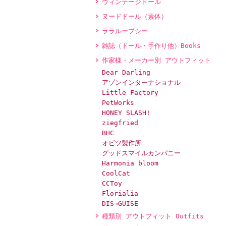
ヴィンテージドール
ヌードドール（素体）
ララループシー
雑誌（ドール・手作り他）Books
作家様・メーカー別 アウトフィット
Dear Darling
アゾンインターナショナル
Little Factory
PetWorks
HONEY SLASH!
ziegfried
BHC
オビツ製作所
グッドスマイルカンパニー
Harmonia bloom
CoolCat
CCToy
Florialia
DIS→GUISE
種類別 アウトフィット Outfits