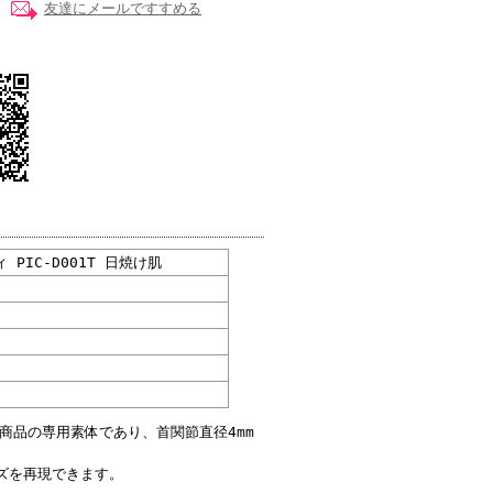
友達にメールですすめる
 PIC-D001T 日焼け肌
ドール商品の専用素体であり、首関節直径4mm
ズを再現できます。