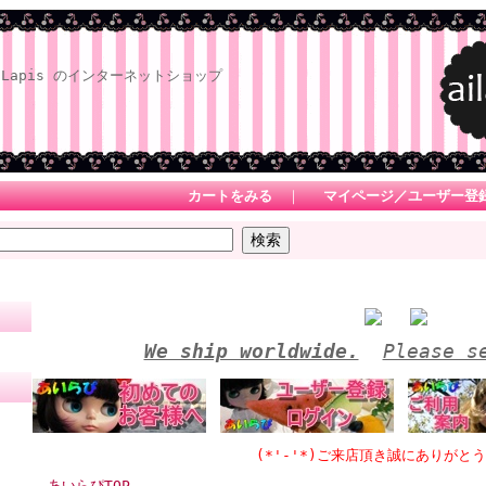
Lapis のインターネットショップ
カートをみる
｜
マイページ／ユーザー登
We ship worldwide.
Please s
(*'-'*)ご来店頂き誠にありがとうござい
あいらぴTOP