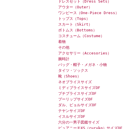
ドレスセット（Dress Sets）
アウター（Outer）
ワンピース（One-Piece Dress）
トップス（Tops）
スカート（Skirt）
ボトムス（Bottoms）
コスチューム（Costume）
着物
その他
アクセサリー（Accesories）
腕時計
バッグ・帽子・メガネ・小物
タイツ・ソックス
靴（Shoes）
ネオブライスサイズ
ミディブライスサイズOF
プチブライスサイズOF
プーリップサイズOF
ダル、ビョルサイズOF
テヤンサイズOF
イスルサイズOF
六分の一男子図鑑サイズ
ピュアニーモXS（ruruko）サイズOF