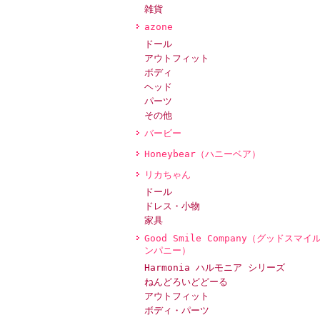
雑貨
azone
ドール
アウトフィット
ボディ
ヘッド
パーツ
その他
バービー
Honeybear（ハニーベア）
リカちゃん
ドール
ドレス・小物
家具
Good Smile Company（グッドスマイ
ンパニー）
Harmonia ハルモニア シリーズ
ねんどろいどどーる
アウトフィット
ボディ・パーツ