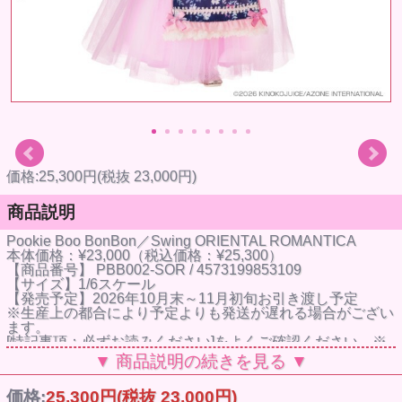
価格:25,300円(税抜 23,000円)
商品説明
Pookie Boo BonBon／Swing ORIENTAL ROMANTICA
本体価格：¥23,000（税込価格：¥25,300）
【商品番号】 PBB002-SOR / 4573199853109
【サイズ】1/6スケール
【発売予定】2026年10月末～11月初旬お引き渡し予定
※生産上の都合により予定よりも発送が遅れる場合がござい
ます。
[特記事項：必ずお読みください]をよくご確認ください。※
登録情報不備はキャンセルとなります。
▼ 商品説明の続きを見る ▼
※この商品は全額前金制（銀行振込）です。※この商品のお
客様都合によるキャンセルは原則行っておりません。
価格:
25,300円
(税抜 23,000円)
Swingちゃん2ndシリーズ