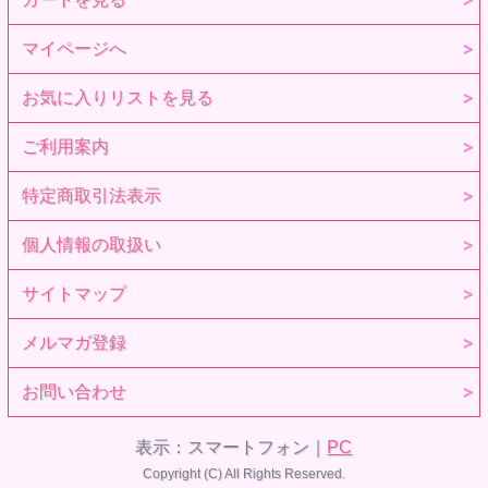
●ヘアカラー：ゴールド×シルバーMIX
●アイカラー：オリエンタルブルー
※ワンピースの下段フリルは、量産時に仕様が変更となりま
マイページへ
す。予めご了承ください。
※ボディは「シルキースキンver.」ではありません。
お気に入りリストを見る
※衣装、彩色、植毛などは手作業で制作のため個体差があ
り、完全な左右対称ではありません。予めご了承ください。
※髪型の仕様上、地肌の一部が見える場合がございます。予
ご利用案内
めご了承ください。
※製造工程上の都合により、フェイスとヘッドキャップの嵌
合部分に段差が生じる場合がございます。機能上問題のない
特定商取引法表示
ものは仕様の範囲内となりますので、予めご了承ください。
※濃色衣装についてのご案内
※数に限りがございますので、なくなり次第終了となりま
個人情報の取扱い
す。
※髪の色が薄いものは地肌や毛穴が透けて見える場合がござ
いますが、
サイトマップ
こちらは仕様となりますので予めご了承ください。
※画像はサンプルです。実際の商品とは異なる場合がありま
メルマガ登録
す。
（撮影用にヘアスタイリングしております）
※画像で使用している撮影小物は、セット内容には含まれま
お問い合わせ
せん。
※衣装、彩色、植毛などは手作業で制作のため個体差があ
り、完全な左右対称ではありません。予めご了承ください。
表示：スマートフォン｜
PC
※<a target="_blank"href="oshirase_koiiro.jpg (640×480)
(azone-int.co.jp)">濃色衣装についてのご案内</a>
Copyright (C) All Rights Reserved.