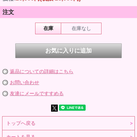
「ORIENTAL ROMANTICA(オリエンタル ロマンチカ)」
BonBonちゃんのお友達「Swing(スウィング)」ちゃんは
注文
歌うこととオシャレが大好きな女の子。
2ndシリーズのコンセプトは「ORIENTAL ROMANTICA」
異国の夜に咲く花のように…
オリエンタルなセットアップに
在庫
在庫なし
淡く霞むチュールスカートを重ねた、マンチックな装い。
ふわりと揺れるシルエットは、儚く、そして愛らしく。
それはまるで、幻想の物語にそっと咲いた一輪の花。
---------------------------------------------------------------
☆セット内容☆
Swingドール本体・髪飾り・チョーカー・トップス・スカー
ト
エプロン・ワンピース・アームカバー・バングル・ショー
返品についての詳細はこちら
ツ・シューズ
●頭部：ソフビヘッド・植毛キャップ仕様(半球タイプ入れ目
仕様・眼袋有)
お問い合わせ
●ヘッド原型製作：キノコジュース
●マスクデザイン：キノコジュース
友達にメールですすめる
●アイ：8mm Pookie Boo BonBon専用 AZONEオリジナル虹
彩
●アイデザイン：Sealand
※ドールアイはオビツ製作所の尾櫃瞳を使用しております
●トータルデザイン：アゾンインターナショナル
●パターン作成：関口妙子
トップへ戻る
●素体：ピュアニーモ2フィールS/女の子
(シルキースキンver./ホワイト)※全高約23cm
●ピュアニーモ企画協力・原型製作：澤田工房
カートを見る