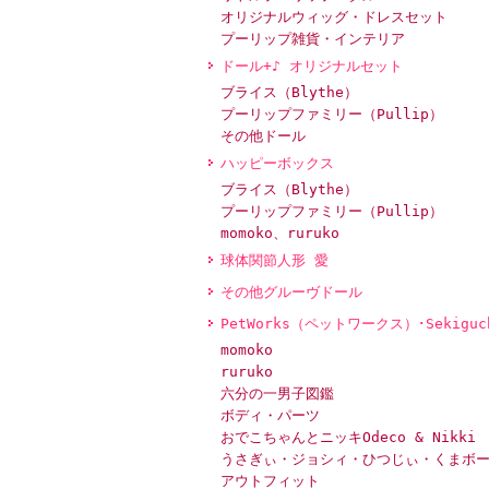
オリジナルウィッグ・ドレスセット
プーリップ雑貨・インテリア
ドール+♪ オリジナルセット
ブライス（Blythe）
プーリップファミリー（Pullip）
その他ドール
ハッピーボックス
ブライス（Blythe）
プーリップファミリー（Pullip）
momoko、ruruko
球体関節人形 愛
その他グルーヴドール
PetWorks（ペットワークス）･Sekiguc
momoko
ruruko
六分の一男子図鑑
ボディ・パーツ
おでこちゃんとニッキOdeco & Nikki
うさぎぃ・ジョシィ・ひつじぃ・くまボ
アウトフィット