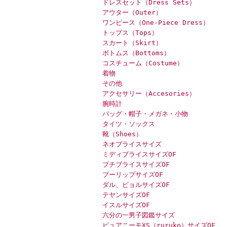
ドレスセット（Dress Sets）
アウター（Outer）
ワンピース（One-Piece Dress）
トップス（Tops）
スカート（Skirt）
ボトムス（Bottoms）
コスチューム（Costume）
着物
その他
アクセサリー（Accesories）
腕時計
バッグ・帽子・メガネ・小物
タイツ・ソックス
靴（Shoes）
ネオブライスサイズ
ミディブライスサイズOF
プチブライスサイズOF
プーリップサイズOF
ダル、ビョルサイズOF
テヤンサイズOF
イスルサイズOF
六分の一男子図鑑サイズ
ピュアニーモXS（ruruko）サイズOF