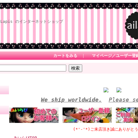
Lapis のインターネットショップ
カートをみる
｜
マイページ／ユーザー登
We ship worldwide.
Please s
(*'-'*)ご来店頂き誠にありがとうござい
あいらぴTOP