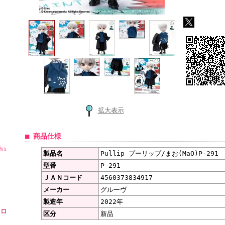
拡大表示
■ 商品仕様
hi
製品名
Pullip プーリップ/まお(MaO)P-291
型番
P-291
ＪＡＮコード
4560373834917
メーカー
グルーヴ
製造年
2022年
ーロ
区分
新品