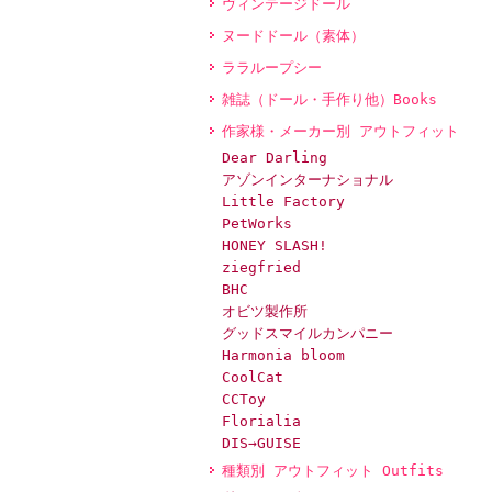
ヴィンテージドール
ヌードドール（素体）
ララループシー
雑誌（ドール・手作り他）Books
作家様・メーカー別 アウトフィット
Dear Darling
アゾンインターナショナル
Little Factory
PetWorks
HONEY SLASH!
ziegfried
BHC
オビツ製作所
グッドスマイルカンパニー
Harmonia bloom
CoolCat
CCToy
Florialia
DIS→GUISE
種類別 アウトフィット Outfits