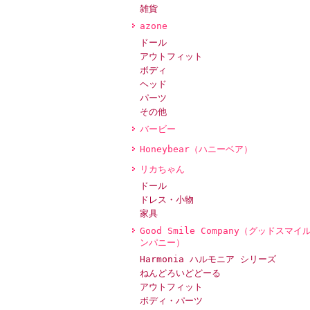
雑貨
azone
ドール
アウトフィット
ボディ
ヘッド
パーツ
その他
バービー
Honeybear（ハニーベア）
リカちゃん
ドール
ドレス・小物
家具
Good Smile Company（グッドスマイ
ンパニー）
Harmonia ハルモニア シリーズ
ねんどろいどどーる
アウトフィット
ボディ・パーツ