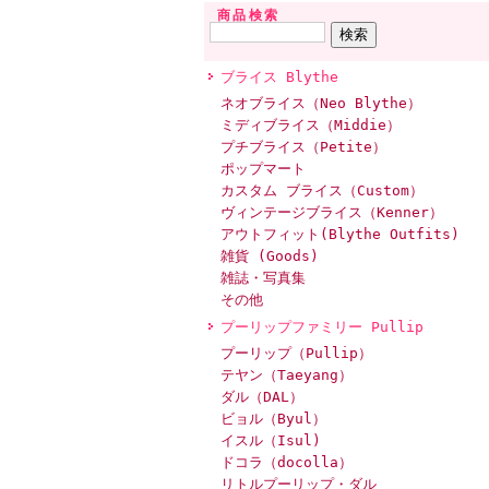
商品検索
ブライス Blythe
ネオブライス（Neo Blythe）
ミディブライス（Middie）
プチブライス（Petite）
ポップマート
カスタム ブライス（Custom）
ヴィンテージブライス（Kenner）
アウトフィット(Blythe Outfits)
雑貨 (Goods)
雑誌・写真集
その他
プーリップファミリー Pullip
プーリップ（Pullip）
テヤン（Taeyang）
ダル（DAL）
ビョル（Byul）
イスル（Isul)
ドコラ（docolla）
リトルプーリップ・ダル