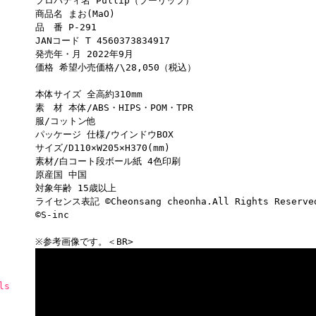
プロパティ名 Pullip（プーリップ）
商品名 まお(MaO)
品 番 P-291
JANコード T 4560373834917
発売年・月 2022年9月
価格 希望小売価格/\28,050（税込）
本体サイズ 全高約310mm
素 材 本体/ABS・HIPS・POM・TPR
服/コットン他
パッケージ 仕様/ウインドウBOX
サイズ/D110×W205×H370(mm)
素材/白コート段ボール紙 4色印刷
原産国 中国
対象年齢 15歳以上
ライセンス表記 ©Cheonsang cheonha.All Rights Reserve
©S-inc
※参考画像です。＜BR>
ls