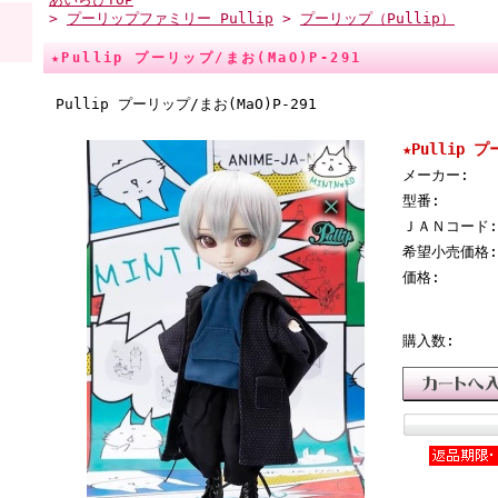
>
プーリップファミリー Pullip
>
プーリップ（Pullip）
★Pullip プーリップ/まお(MaO)P-291
Pullip プーリップ/まお(MaO)P-291
★Pullip 
メーカー:
型番:
ＪＡＮコード:
希望小売価格:
価格:
購入数: