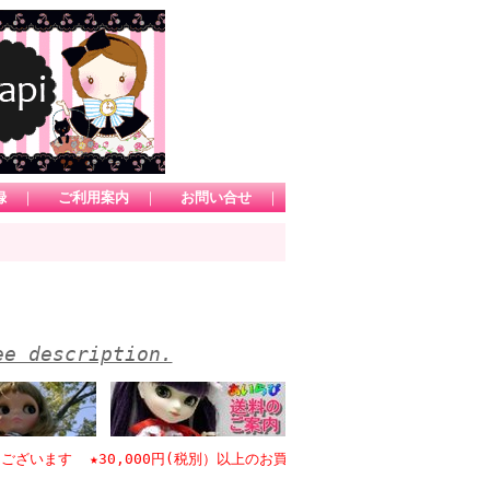
録
｜
ご利用案内
｜
お問い合せ
｜
ee description.
ます ★30,000円(税別）以上のお買い物で日本国内送料無料 *1カート