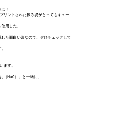
象に！
』がプリントされた後ろ姿がとってもキュー
を使用した、
現した面白い形なので、ぜひチェックして
す。
ています。
お（MaO）」と一緒に、