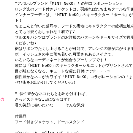
"アパレルブランド「MINT NeKO」との初コラボレーション☆
ロング丈のフード付きジャケットは、羽織ればたちまちクールな印
インナーフーディは、「MINT NeKO」のキャラクター『ポール
ト！
ちょこんと付いた猫耳や、フードの裏地にキャラクターの総柄生地
とても可愛くおしゃれな１着です♪
サルエルパンツはブランドのお洋服のパターンをドールサイズで再
くださいね★
裾はリボンでたくし上げることが可能で、アレンジの幅が広がりま
ボーイッシュさの中に落ち着いた可愛さもあるメイクで、
いろいろなコーディネートが似合うプーリップです！
瞳には「MINT NeKO」のキャラクターシルエットがプリントされ
目が離せなくなる、キュートな瞳に釘付けです・・・♡
個性豊かなネコがカワイイ「MINT NeKO」コラボレーションの「ま
ぜひ街をお出かけしてくださいね！
" 個性豊かなネコたちとお出かけすれば、
ルカ
きっとステキな1日になるはず♪
君の笑顔に会いたいな.....そんな気分
付属品
フード付きジャケット、ドールスタンド