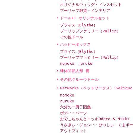
オリジナルウィッグ・ドレスセット
プーリップ雑貨・インテリア
ドール+♪ オリジナルセット
ブライス（Blythe）
プーリップファミリー（Pullip）
その他ドール
ハッピーボックス
ブライス（Blythe）
プーリップファミリー（Pullip）
momoko、ruruko
球体関節人形 愛
その他グルーヴドール
PetWorks（ペットワークス）･Sekiguc
momoko
ruruko
六分の一男子図鑑
ボディ・パーツ
おでこちゃんとニッキOdeco & Nikki
うさぎぃ・ジョシィ・ひつじぃ・くまボ
アウトフィット