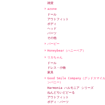
雑貨
azone
ドール
アウトフィット
ボディ
ヘッド
パーツ
その他
バービー
Honeybear（ハニーベア）
リカちゃん
ドール
ドレス・小物
家具
Good Smile Company（グッドスマイ
ンパニー）
Harmonia ハルモニア シリーズ
ねんどろいどどーる
アウトフィット
ボディ・パーツ