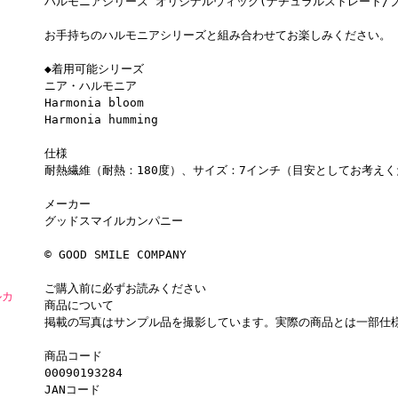
ハルモニアシリーズ オリジナルウィッグ(ナチュラルストレート/
お手持ちのハルモニアシリーズと組み合わせてお楽しみください。
◆着用可能シリーズ
ニア・ハルモニア
Harmonia bloom
Harmonia humming
仕様
耐熱繊維（耐熱：180度）、サイズ：7インチ（目安としてお考え
メーカー
グッドスマイルカンパニー
© GOOD SMILE COMPANY
ご購入前に必ずお読みください
ルカ
商品について
掲載の写真はサンプル品を撮影しています。実際の商品とは一部仕
商品コード
00090193284
JANコード