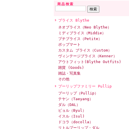
商品検索
ブライス Blythe
ネオブライス（Neo Blythe）
ミディブライス（Middie）
プチブライス（Petite）
ポップマート
カスタム ブライス（Custom）
ヴィンテージブライス（Kenner）
アウトフィット(Blythe Outfits)
雑貨 (Goods)
雑誌・写真集
その他
プーリップファミリー Pullip
プーリップ（Pullip）
テヤン（Taeyang）
ダル（DAL）
ビョル（Byul）
イスル（Isul)
ドコラ（docolla）
リトルプーリップ・ダル