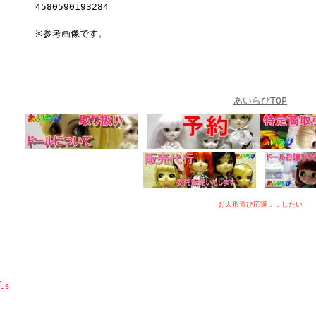
4580590193284
※参考画像です。
あいらぴTOP
お人形遊び応援．．したい
ls