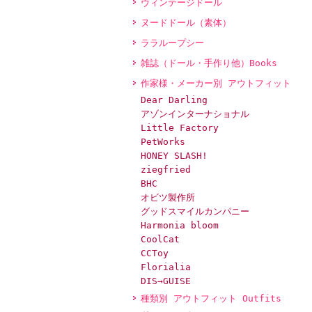
ヴィンテージドール
ヌードドール（素体）
ララループシー
雑誌（ドール・手作り他）Books
作家様・メーカー別 アウトフィット
Dear Darling
アゾンインターナショナル
Little Factory
PetWorks
HONEY SLASH!
ziegfried
BHC
オビツ製作所
グッドスマイルカンパニー
Harmonia bloom
CoolCat
CCToy
Florialia
DIS→GUISE
種類別 アウトフィット Outfits