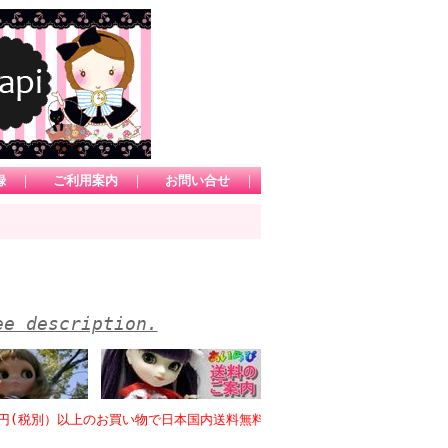
録
｜
ご利用案内
｜
お問い合せ
｜
ee description.
税別）以上のお買い物で日本国内送料無料 *1カートにてお買い上げ頂きまし