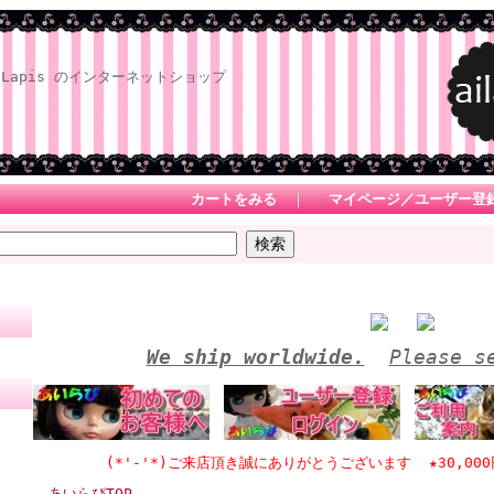
Lapis のインターネットショップ
カートをみる
｜
マイページ／ユーザー登
We ship worldwide.
Please s
(*'-'*)ご来店頂き誠にありがとうございます ★30,000円(
あいらぴTOP