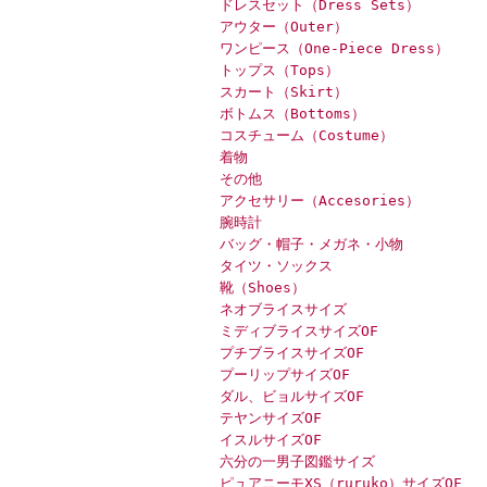
ドレスセット（Dress Sets）
アウター（Outer）
ワンピース（One-Piece Dress）
トップス（Tops）
スカート（Skirt）
ボトムス（Bottoms）
コスチューム（Costume）
着物
その他
アクセサリー（Accesories）
腕時計
バッグ・帽子・メガネ・小物
タイツ・ソックス
靴（Shoes）
ネオブライスサイズ
ミディブライスサイズOF
プチブライスサイズOF
プーリップサイズOF
ダル、ビョルサイズOF
テヤンサイズOF
イスルサイズOF
六分の一男子図鑑サイズ
ピュアニーモXS（ruruko）サイズOF