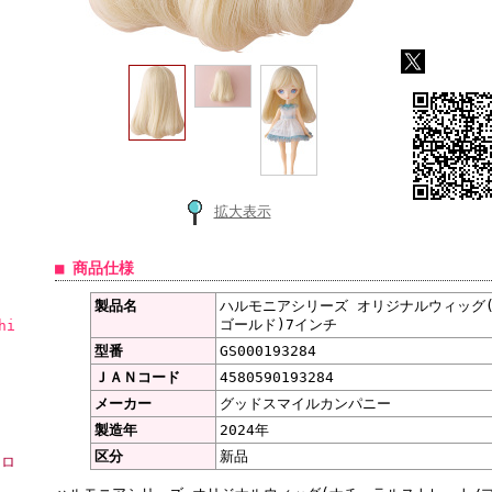
拡大表示
■ 商品仕様
製品名
ハルモニアシリーズ オリジナルウィッグ
ゴールド)7インチ
hi
型番
GS000193284
ＪＡＮコード
4580590193284
メーカー
グッドスマイルカンパニー
製造年
2024年
区分
新品
ーロ