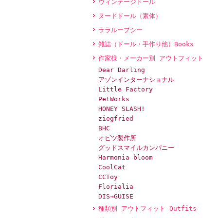
ヴィンテージドール
ヌードドール（素体）
ララループシー
雑誌（ドール・手作り他）Books
作家様・メーカー別 アウトフィット
Dear Darling
アゾンインターナショナル
Little Factory
PetWorks
HONEY SLASH!
ziegfried
BHC
オビツ製作所
グッドスマイルカンパニー
Harmonia bloom
CoolCat
CCToy
Florialia
DIS→GUISE
種類別 アウトフィット Outfits