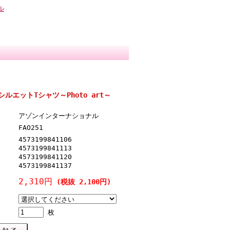
ル
グシルエットTシャツ～Photo art～
アゾンインターナショナル
FAO251
4573199841106
4573199841113
4573199841120
4573199841137
2,310円
(税抜 2,100円)
枚