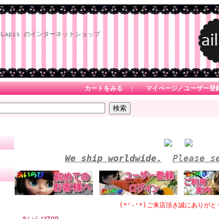
Lapis のインターネットショップ
カートをみる
｜
マイページ／ユーザー登
We ship worldwide.
Please s
(*'-'*)ご来店頂き誠にありがとうござい
あいらぴTOP