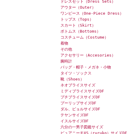
ドレスセット（Dress Sets）
アウター（Outer）
ワンピース（One-Piece Dress）
トップス（Tops）
スカート（Skirt）
ボトムス（Bottoms）
コスチューム（Costume）
着物
その他
アクセサリー（Accesories）
腕時計
バッグ・帽子・メガネ・小物
タイツ・ソックス
靴（Shoes）
ネオブライスサイズ
ミディブライスサイズOF
プチブライスサイズOF
プーリップサイズOF
ダル、ビョルサイズOF
テヤンサイズOF
イスルサイズOF
六分の一男子図鑑サイズ
ピュアニーモXS（ruruko）サイズOF