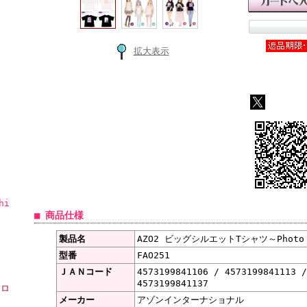
拡大表示
hi
■ 商品仕様
製品名
AZO2 ビッグシルエットTシャツ～Photo a
型番
FAO251
ＪＡＮコード
4573199841106 / 4573199841113 
4573199841137
ーロ
メーカー
アゾンインターナショナル