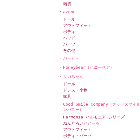
雑貨
azone
ドール
アウトフィット
ボディ
ヘッド
パーツ
その他
バービー
Honeybear（ハニーベア）
リカちゃん
ドール
ドレス・小物
家具
Good Smile Company（グッドスマイ
ンパニー）
Harmonia ハルモニア シリーズ
ねんどろいどどーる
アウトフィット
ボディ・パーツ