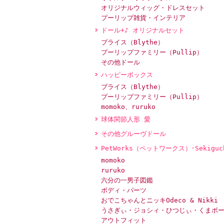
オリジナルウィッグ・ドレスセット
プーリップ雑貨・インテリア
ドール+♪ オリジナルセット
ブライス（Blythe）
プーリップファミリー（Pullip）
その他ドール
ハッピーボックス
ブライス（Blythe）
プーリップファミリー（Pullip）
momoko、ruruko
球体関節人形 愛
その他グルーヴドール
PetWorks（ペットワークス）･Sekiguc
momoko
ruruko
六分の一男子図鑑
ボディ・パーツ
おでこちゃんとニッキOdeco & Nikki
うさぎぃ・ジョシィ・ひつじぃ・くまボ
アウトフィット