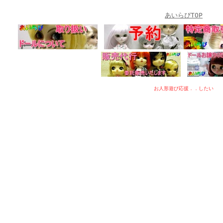
あいらぴTOP
お人形遊び応援．．したい