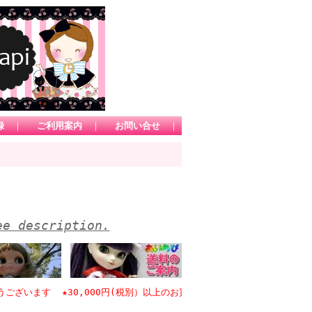
録
｜
ご利用案内
｜
お問い合せ
｜
ee description.
ます ★30,000円(税別）以上のお買い物で日本国内送料無料 *1カー