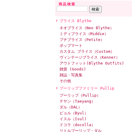
商品検索
ブライス Blythe
ネオブライス（Neo Blythe）
ミディブライス（Middie）
プチブライス（Petite）
ポップマート
カスタム ブライス（Custom）
ヴィンテージブライス（Kenner）
アウトフィット(Blythe Outfits)
雑貨 (Goods)
雑誌・写真集
その他
プーリップファミリー Pullip
プーリップ（Pullip）
テヤン（Taeyang）
ダル（DAL）
ビョル（Byul）
イスル（Isul)
ドコラ（docolla）
リトルプーリップ・ダル