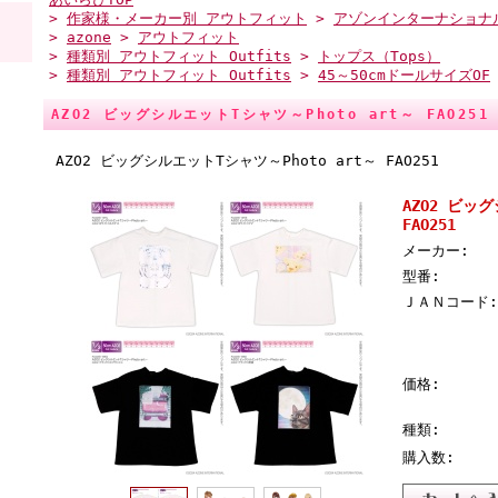
>
作家様・メーカー別 アウトフィット
>
アゾンインターナショナ
>
azone
>
アウトフィット
>
種類別 アウトフィット Outfits
>
トップス（Tops）
>
種類別 アウトフィット Outfits
>
45～50cmドールサイズOF
AZO2 ビッグシルエットTシャツ～Photo art～ FAO251
AZO2 ビッグシルエットTシャツ～Photo art～ FAO251
AZO2 ビッ
FAO251
メーカー:
型番:
ＪＡＮコード:
価格:
種類:
購入数: