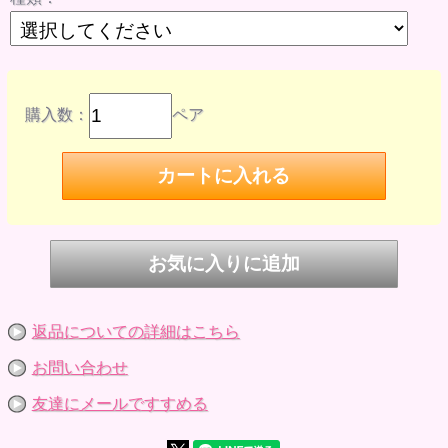
品番: EYOB-10C4-KI
JANコード： 4980723056613
＊一つ一つ職人の手によって加工された製品の為、形状に多
少の個体差があります。
＊製品のレンズ部分は尖った物などで押すと傷がつく場合が
あります。十分ご注意ください。
＊価格はドールアイ2個（1セット分）です。
購入数：
ペア
＊ドールアイの表面に熱を加えないでください。変形・破損
する場合があります。加えないでください。変形・破損する
場合があります。
※モデルの人形本体・衣装等は商品内容に含まれません。
※参考画像です。
返品についての詳細はこちら
お問い合わせ
友達にメールですすめる