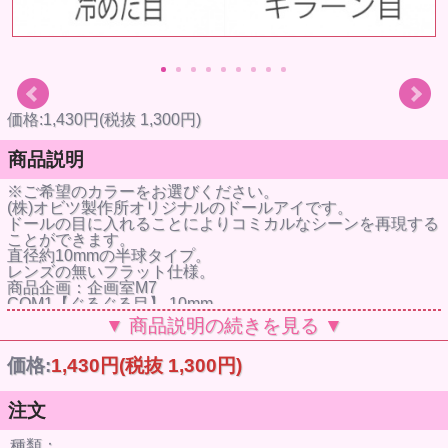
価格:1,430円(税抜 1,300円)
商品説明
※ご希望のカラーをお選びください。
(株)オビツ製作所オリジナルのドールアイです。
ドールの目に入れることによりコミカルなシーンを再現する
ことができます。
直径約10mmの半球タイプ。
レンズの無いフラット仕様。
商品企画：企画室M7
COM1【ぐるぐる目】 10mm
品番: EYOB-10C1-GU
▼ 商品説明の続きを見る ▼
JANコード： 4980723056583
COM2【点目】 10mm
価格:
1,430円
(税抜 1,300円)
品番: EYOB-10C2-TE
JANコード： 4980723056590
COM3【冷めた目】 10mm
注文
品番: EYOB-10C3-SA
JANコード： 4980723056606
種類：
COM4【キラーン目】 10mm