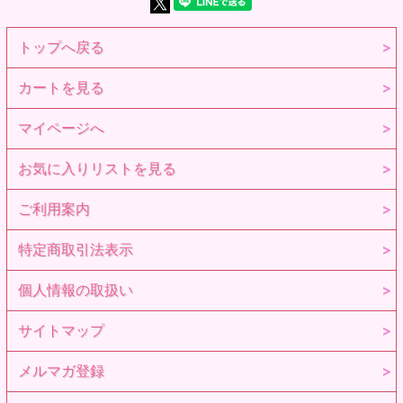
があります。
※本体の塗装は強い摩擦でとれる場合があります。お取り扱
いにご注意下さい。
トップへ戻る
※高温になる場所には置かないで下さい。変形のおそれがあ
ります。
※小さな部品があります。誤飲の危険がありますので、小さ
カートを見る
なお子様には絶対に与えないで下さい。
※商品到着後、すぐに中身をご確認下さい。
※対象年齢15歳以上。
マイページへ
※参考画像です。
お気に入りリストを見る
ご利用案内
特定商取引法表示
個人情報の取扱い
サイトマップ
メルマガ登録