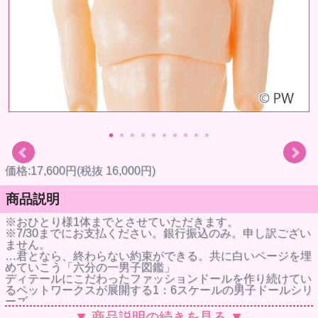
価格:17,600円(税抜 16,000円)
商品説明
※おひとり様1体までとさせていただきます。
※7/30までにお支払ください。銀行振込のみ。申し訳ござい
ません。
…君となら、終わらない約束ができる。共に白いページを埋
めていこう「六分の一男子図鑑」
ディテールにこだわったファッションドールを作り続けてい
るペットワークスが展開する1：6スケールの男子ドールシリ
ーズ。
ナインは細身ながら筋肉質なボディに精悍なフェイス。手
▼ 商品説明の続きを見る ▼