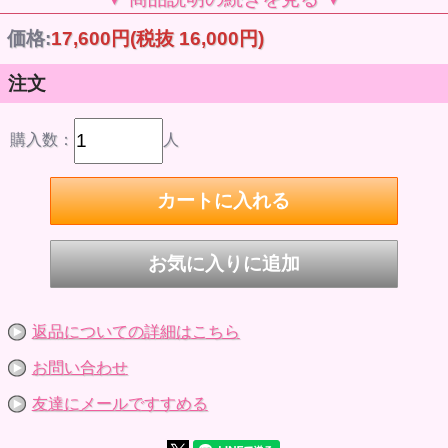
先・足先は取り外し可能でエイトと共通のパーツ。
「B2608 ナイン」は本体のみのベーシックモデルです。透
価格:
17,600円
(税抜 16,000円)
明感あふれるペールカラーミディヘア。
内容物：ナイン本体。
髪色：ペールブロンド×シルバー 瞳色：ダスティアクア×テ
注文
ラコッタシャドウ 肌色：アイボリーベージュ
素体：PW-29BODY（ペットワークスオリジナル）
ヘッド・素体原型：澤田啓介（澤田工房）
全高約29cm PVC、POM、ABS樹脂
購入数：
人
MADE IN JAPAN（ボディは中国製です）
※衣装・靴は付属しません。
※写真は開発中サンプルのため最終仕様と異なる場合があり
ます。ご了承下さい。
※写真はできるだけ現物の色に近いように心がけております
が、ディスプレイの差などにより若干現物と違う色に見える
こともあります。
※ドール本体・手先・足先が別々に入っています。お客様ご
自身で手先・足先を組み立てる仕様です。
※素材の仕様上、ヘッド・ボディにはパーツごとの色ムラや
細かい異物・バリ・細かい傷があります。不良ではありませ
ん。また、生産時期により色の差があります。
返品についての詳細はこちら
※手作業でのマスク彩色のため、同一商品でもメイクにズレ
やブレが発生し、左右非対称です。不良ではありません。
お問い合わせ
※手作業での植毛・ヘアカットのため、同一商品でも多少の
違いがあり、左右非対称です。不良ではありません。
友達にメールですすめる
※ヘッド、手先、足先は抜ける仕様です。
※衣装を着せて高温多湿な場所での長時間にわたる保管はな
るべくお避け下さい。色移行（服の色が肌色に移る）の恐れ